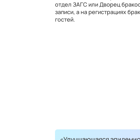
отдел ЗАГС или Дворец брако
записи, а на регистрациях бр
гостей.
«Улучшающаяся эпидемиол