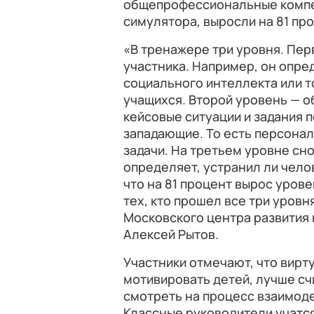
общепрофессиональные компет
симулятора, выросли на 81 про
«В тренажере три уровня. Пер
участника. Например, он опре
социального интеллекта или т
учащихся. Второй уровень — 
кейсовые ситуации и задания 
западающие. То есть персона
задачи. На третьем уровне сн
определяет, устранил ли чело
что на 81 процент вырос уров
тех, кто прошел все три уров
Московского центра развития
Алексей Рытов.
Участники отмечают, что вирт
мотивировать детей, лучше сч
смотреть на процесс взаимод
Классные руководители учатс