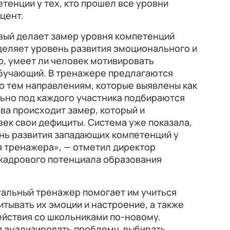
енции у тех, кто прошел все уровни
цент.
вый делает замер уровня компетенций
деляет уровень развития эмоционального и
о, умеет ли человек мотивировать
обучающий. В тренажере предлагаются
по тем направлениям, которые выявлены как
льно под каждого участника подбираются
ова происходит замер, который и
век свои дефициты. Система уже показала,
ень развития западающих компетенций у
ня тренажера», — отметил директор
 кадрового потенциала образования
уальный тренажер помогает им учиться
итывать их эмоции и настроение, а также
ействия со школьниками по-новому.
я анализировать проблему, выбирать