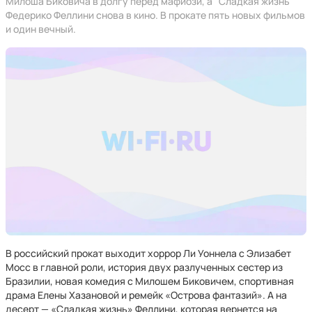
Милоша Биковича в долгу перед мафиози, а "Сладкая жизнь"
Федерико Феллини снова в кино. В прокате пять новых фильмов
и один вечный.
В российский прокат выходит хоррор Ли Уоннела с Элизабет
Мосс в главной роли, история двух разлученных сестер из
Бразилии, новая комедия с Милошем Биковичем, спортивная
драма Елены Хазановой и ремейк «Острова фантазий». А на
десерт — «Сладкая жизнь» Феллини, которая вернется на