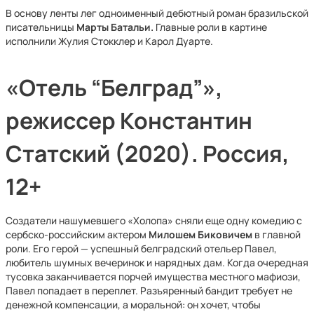
В основу ленты лег одноименный дебютный роман бразильской
писательницы
Марты Батальи.
Главные роли в картине
исполнили Жулия Стокклер и Карол Дуарте.
«Отель “Белград”»,
режиссер Константин
Статский (2020). Россия,
12+
Создатели нашумевшего «Холопа» сняли еще одну комедию с
сербско-российским актером
Милошем Биковичем
в главной
роли. Его герой — успешный белградский отельер Павел,
любитель шумных вечеринок и нарядных дам. Когда очередная
тусовка заканчивается порчей имущества местного мафиози,
Павел попадает в переплет. Разъяренный бандит требует не
денежной компенсации, а моральной: он хочет, чтобы