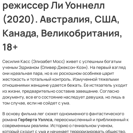
режиссер Ли Уоннелл
(2020). Австралия, США,
Канада, Великобритания,
18+
Сесилия Касс (Элизабет Мосс) живет с успешным богатым
ученым Эдрианом (Оливер Джексон-Коэн). На первый взгляд
они идеальная пара, но в их роскошном особняке царит
жестокость и тотальный контроль. Измученной тяжелыми
отношениями женщине удается бежать. Ее истязатель уходит
из жизни, предварительно составив завещание. Согласно
документу, все его состояние наследует девушка, но лишь в
том случае, если не сойдет с ума.
В основу фильма лег сюжет одноименного фантастического
романа
Герберта Уэллса,
переосмысленный и приближенный к
современным реалиям. Историю о гениальном ученом,
который сходит с ума и начинает терроризировать общество,