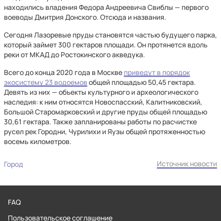
находились владения Федора Андреевича Свиблы — первого
воеводы Дмитрия Донского. Отсюда и названия.
Сегодня Лазоревые пруды становятся частью будущего парка,
который займет 300 гектаров площади. Он протянется вдоль
реки от МКАД до Ростокинского акведука.
Всего до конца 2020 года в Москве
приведут в порядок
экосистему 23 водоемов
общей площадью 50,45 гектара.
Девять из них — объекты культурного и археологического
наследия: к ним относятся Новоспасский, Калитниковский,
Большой Старомарковский и другие пруды общей площадью
30,61 гектара. Также запланированы работы по расчистке
русел рек Городни, Чурилихи и Яузы общей протяженностью
восемь километров.
Источник новости
Город
FAQ
Пользовательское соглашение