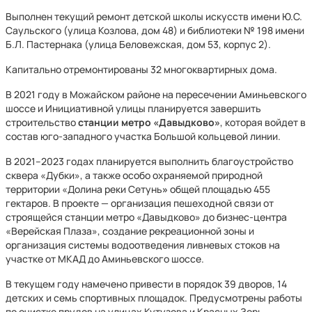
Выполнен текущий ремонт детской школы искусств имени Ю.С.
Саульского (улица Козлова, дом 48) и библиотеки № 198 имени
Б.Л. Пастернака (улица Беловежская, дом 53, корпус 2).
Капитально отремонтированы 32 многоквартирных дома.
В 2021 году в Можайском районе на пересечении Аминьевского
шоссе и Инициативной улицы планируется завершить
строительство
станции метро «Давыдково»
, которая войдет в
состав юго-западного участка Большой кольцевой линии.
В 2021–2023 годах планируется выполнить благоустройство
сквера «Дубки», а также особо охраняемой природной
территории «Долина реки Сетунь
»
общей площадью 455
гектаров. В проекте — организация пешеходной связи от
строящейся станции метро «Давыдково» до бизнес-центра
«Верейская Плаза», создание рекреационной зоны и
организация системы водоотведения ливневых стоков на
участке от МКАД до Аминьевского шоссе.
В текущем году намечено привести в порядок 39 дворов, 14
детских и семь спортивных площадок. Предусмотрены работы
по очистке прудов на улицах Кутузова и Красных Зорь.