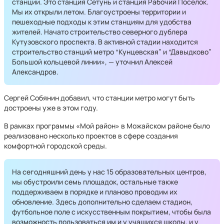
станции. Это станция Сетунь и станция Рабочий Поселок.
Мы их открыли летом. Благоустроены территории и
пешеходные подходы к этим станциям для удобства
жителей. Начато строительство северного дублера
Кутузовского проспекта. В активной стадии находится
строительство станций метро “Кунцевская” и “Давыдково”
Большой кольцевой линии», — уточнил Алексей
Александров.
Сергей Собянин добавил, что станции метро могут быть
достроены уже в этом году.
В рамках программы «Мой район» в Можайском районе было
реализовано несколько проектов в сфере создания
комфортной городской среды.
На сегодняшний день у нас 15 образовательных центров,
мы обустроили семь площадок, остальные также
поддерживаем в порядке и планово проводим их
обновление. Здесь дополнительно сделаем стадион,
футбольное поле с искусственным покрытием, чтобы была
возможность пользоваться им и у учащихся школы, и у