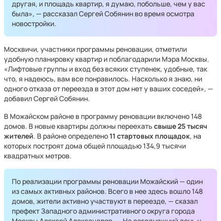
другая, и площадь квартир, я думаю, побольше, чем у вас
была», — рассказал Сергей Собянин во время осмотра
новостройки.
Москвичи, участники программы реновации, отметили
удобную планировку квартир и поблагодарили Мэра Москвы.
«Лифтовые группы и вход без всяких ступенек, удобные, так
что, я надеюсь, вам все понравилось. Насколько я знаю, ни
одного отказа от переезда в этот дом нет у ваших соседей», —
добавил Сергей Собянин.
В Можайском районе в программу реновации включено 148
домов. В новые квартиры должны переехать
свыше
25 тысяч
жителей
. В районе определено
11 стартовых площадок
, на
которых построят дома общей площадью 134,9 тысячи
квадратных метров.
По реализации программы реновации Можайский — один
из самых активных районов. Всего в нее здесь вошло 148
домов, жители активно участвуют в переезде, — сказал
префект Западного административного округа города
Москвы Алексей Александров. — На сегодняшний день у