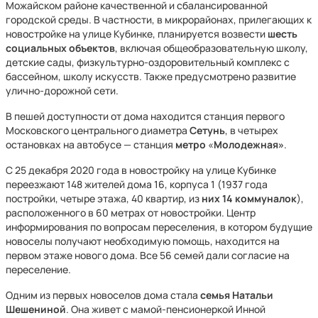
Можайском районе качественной и сбалансированной
городской среды. В частности, в микрорайонах, прилегающих к
новостройке на улице Кубинке, планируется возвести
шесть
социальных объектов
, включая общеобразовательную школу,
детские сады, физкультурно-оздоровительный комплекс с
бассейном, школу искусств. Также предусмотрено развитие
улично-дорожной сети.
В пешей доступности от дома находится станция первого
Московского центрального диаметра
Сетунь
, в четырех
остановках на автобусе — станция
метро
«
Молодежная»
.
С 25 декабря 2020 года в новостройку на улице Кубинке
переезжают 148 жителей дома 16, корпуса 1 (1937 года
постройки, четыре этажа, 40 квартир, из
них 14 коммуналок
),
расположенного в 60 метрах от новостройки. Центр
информирования по вопросам переселения, в котором будущие
новоселы получают необходимую помощь, находится на
первом этаже нового дома. Все 56 семей дали согласие на
переселение.
Одним из первых новоселов дома стала
семья
Натальи
Шешениной
. Она живет с мамой-пенсионеркой Инной