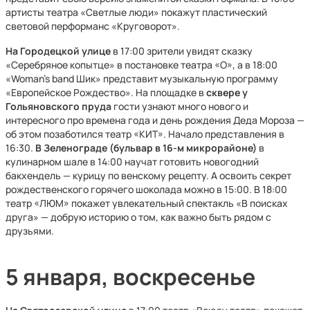
артисты театра «Светлые люди» покажут пластический
световой перформанс «Круговорот».
На Городецкой
улице
в 17:00 зрители увидят сказку
«Серебряное копытце» в постановке театра «О», а в 18:00
«Woman’s band Шик» представит музыкальную программу
«Европейское Рождество». На площадке в
сквере у
Гольяновского пруда
гости узнают много нового и
интересного про времена года и день рождения Деда Мороза —
об этом позаботился театр «КИТ». Начало представления в
16:30.
В Зеленограде (бульвар в 16-м микрорайоне)
в
кулинарном шале в 14:00 научат готовить новогодний
бакхендель — курицу по венскому рецепту. А освоить секрет
рождественского горячего шоколада можно в 15:00. В 18:00
театр «ЛЮМ» покажет увлекательный спектакль «В поисках
друга» — добрую историю о том, как важно быть рядом с
друзьями.
5 января, воскресенье