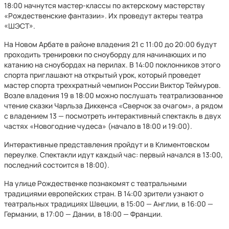
18:00 начнутся мастер-классы по актерскому мастерству
«Рождественские фантазии». Их проведут актеры театра
«ШЭСТ».
На Новом Арбате в районе владения 21 с 11:00 до 20:00 будут
проходить тренировки по сноуборду для начинающих и по
катанию на сноубордах на перилах. В 14:00 поклонников этого
спорта приглашают на открытый урок, который проведет
мастер спорта трехкратный чемпион России Виктор Теймуров.
Возле владения 19 в 18:00 можно послушать театрализованное
чтение сказки Чарльза Диккенса «Сверчок за очагом», а рядом
с владением 13 — посмотреть интерактивный спектакль в двух
частях «Новогодние чудеса» (начало в 18:00 и 19:00).
Интерактивные представления пройдут и в Климентовском
переулке. Спектакли идут каждый час: первый начался в 13:00,
последний состоится в 18:00).
На улице Рождественке познакомят с театральными
традициями европейских стран. В 14:00 зрители узнают о
театральных традициях Швеции, в 15:00 — Англии, в 16:00 —
Германии, в 17:00 — Дании, в 18:00 — Франции.