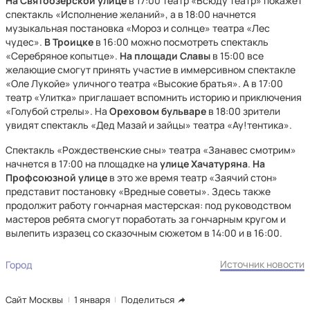
На Святоозерской
улице
в 17:00 театр «Всюду театр» покажет
спектакль «Исполнение желаний», а в 18:00 начнется
музыкальная постановка «Мороз и солнце» театра «Лес
чудес».
В Троицке
в 16:00 можно посмотреть спектакль
«Серебряное копытце».
На площади Славы
в 15:00 все
желающие смогут принять участие в иммерсивном спектакле
«Оле Лукойе» уличного театра «Высокие братья». А в 17:00
театр «Улитка» приглашает вспомнить историю и приключения
«Голубой стрелы». На
Ореховом бульваре
в 18:00 зрители
увидят спектакль «Дед Мазай и зайцы» театра «Ау!тентика».
Спектакль «Рождественские сны» театра «Занавес смотрим»
начнется в 17:00 на площадке на
улице Хачатуряна
.
На
Профсоюзной улице
в это же время театр «Заячий стон»
представит постановку «Вредные советы». Здесь также
продолжит работу гончарная мастерская: под руководством
мастеров ребята смогут поработать за гончарным кругом и
вылепить изразец со сказочным сюжетом в 14:00 и в 16:00.
Источник новости
Город
Сайт Москвы
1 января
Поделиться