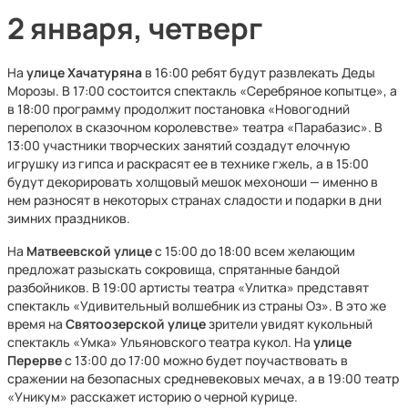
2 января, четверг
На
улице
Хачатуряна
в 16:00 ребят будут развлекать Деды
Морозы. В 17:00 состоится спектакль «Серебряное копытце», а
в 18:00 программу продолжит постановка «Новогодний
переполох в сказочном королевстве» театра «Парабазис». В
13:00 участники творческих занятий создадут елочную
игрушку из гипса и раскрасят ее в технике гжель, а в 15:00
будут декорировать холщовый мешок мехоноши — именно в
нем разносят в некоторых странах сладости и подарки в дни
зимних праздников.
На
Матвеевской
улице
с 15:00 до 18:00 всем желающим
предложат разыскать сокровища, спрятанные бандой
разбойников. В 19:00 артисты театра «Улитка» представят
спектакль «Удивительный волшебник из страны Оз». В это же
время на
Святоозерской
улице
зрители увидят кукольный
спектакль «Умка» Ульяновского театра кукол. На
улице
Перерве
с 13:00 до 17:00 можно будет поучаствовать в
сражении на безопасных средневековых мечах, а в 19:00 театр
«Уникум» расскажет историю о черной курице.