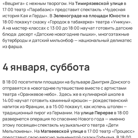
«Вецрига» с нежным творогом. На
Тимирязевской
улице
в
17:00 театр «Парабазис» представит спектакль «Чудесная
история Кая и Герды». В
Зеленограде на площади Юности
в
18:00 покажут сказку «Городок в табакерке» театра «Уникум».
А на мастер-классах с 13:00 до 18:00 научат готовить датские
блюда: десерт «Датские новогодние пышки», многоэтажные
бутерброды и датский мильонбоф — национальный деликатес
из фарша.
4 января, суббота
В 18:00 посетители площадки на бульваре Дмитрия Донского
отправятся в новогоднее путешествие вместе с артистами
театра «Оранжевое небо». Здесь же в кулинарной школе в
14:00 научат готовить каминный крюшон — рождественский
напиток из Франции, а в 15:00 покажут, как испечь штолен —
традиционный пирог из Германии. На
улице Перерве
в 18:00
развернется операция по спасению Нового года — именно
этому посвящен спектакль музыкального театра «Дети
Мельпомены». На
Матвеевской улице
в 17:00 театр «Процесс»
представит свою версию знаменитой сказки Гофмана. В 18:00