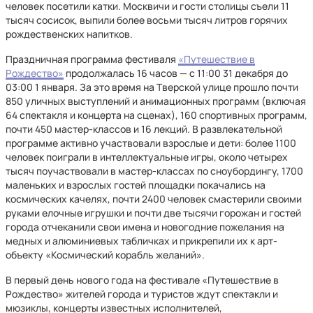
человек посетили катки. Москвичи и гости столицы съели 11
тысяч сосисок, выпили более восьми тысяч литров горячих
рождественских напитков.
Праздничная программа фестиваля
«Путешествие в
Рождество»
продолжалась 16 часов — с 11:00 31 декабря до
03:00 1 января. За это время на Тверской улице прошло почти
850 уличных выступлений и анимационных программ (включая
64 спектакля и концерта на сценах), 160 спортивных программ,
почти 450 мастер-классов и 16 лекций. В развлекательной
программе активно участвовали взрослые и дети: более 1100
человек поиграли в интеллектуальные игры, около четырех
тысяч поучаствовали в мастер-классах по сноубордингу, 1700
маленьких и взрослых гостей площадки покачались на
космических качелях, почти 2400 человек смастерили своими
руками елочные игрушки и почти две тысячи горожан и гостей
города отчеканили свои имена и новогодние пожелания на
медных и алюминиевых табличках и прикрепили их к арт-
объекту «Космический корабль желаний».
В первый день нового года на фестивале «Путешествие в
Рождество» жителей города и туристов ждут спектакли и
мюзиклы, концерты известных исполнителей,