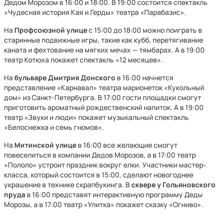
Дедом Морозом в 16:00 и 18:00. В 19:00 состоится спектакль
«Чудесная история Кая и Герды» театра «Парабазис».
На
Профсоюзной улице
с 15:00 до 18:00 можно поиграть в
старинные подвижные игры, такие как кубб, перетягивание
каната и фехтование на мягких мечах — тямбарах. А в 19:00
театр Котюха покажет спектакль «12 месяцев».
На
бульваре Дмитрия Донского
в 16:00 начнется
представление «Карнавал» театра марионеток «Кукольный
дом» из Санкт-Петербурга. В 17:00 гости площадки смогут
приготовить ароматный рождественский напиток. А в 19:00
театр «Звуки и люди» покажет музыкальный спектакль
«Белоснежка и семь гномов».
На
Митинской улице
в 16:00 все желающие смогут
повеселиться в компании Дедов Морозов, а в 17:00 театр
«Пололо» устроит праздник вокруг елки. Участники мастер-
класса, который состоится в 15:00, сделают новогоднее
украшение в технике скрапбукинга. В
сквере у Гольяновского
пруда
в 16:00 представят интерактивную программу Деды
Морозы, а в 17:00 театр «Улитка» покажет сказку «Огниво».