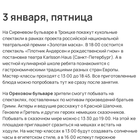
3 января, пятница
На Сиреневом бульваре в Троицке покажут кукольные
спектакли в рамках проекта российской национальной
театральной премии «Золотая маска». В 18:00 состоится
спектакль «Плотник Андерсен и рождественский гном» в
постановке театра Karlsson Haus (Санкт-Петербург). А в
местной кулинарной школе ребята познакомятся с
гастрономическими традициями разных стран Европы.
Мастер-классы проходят с 13:00 до 18:45. Все приготовленные
блюда можно попробовать тут же сразу после занятия.
На
Ореховом бульваре
зрители смогут побывать на
спектаклях, поставленных по мотивам произведений братьев
Гримм. Актеры и ведущие расскажут о Красной Шапочке,
Гензеле и Гретель и других героях немецких сказочников.
Побывать в сказочном мире можно с 13:30 до 19:00. На этой же
площадке приглашают сразиться на мешках и встать на
ходули. На мастер-классах в 13:00 будут создавать солнечные
часы в египетском стиле, а в 16:00 испекут пирожное