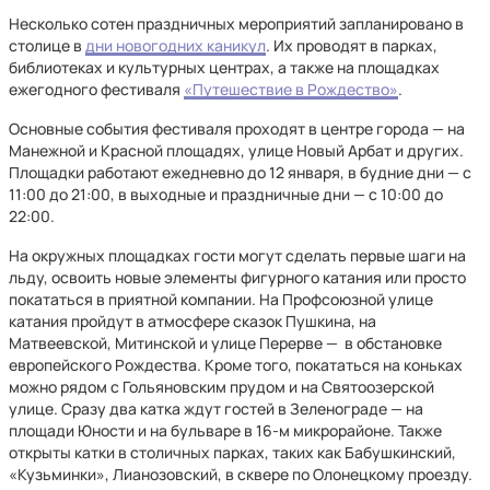
Несколько сотен праздничных мероприятий запланировано в
столице в
дни новогодних каникул
. Их проводят в парках,
библиотеках и культурных центрах, а также на площадках
ежегодного фестиваля
«Путешествие в Рождество»
.
Основные события фестиваля проходят в центре города — на
Манежной и Красной площадях, улице Новый Арбат и других.
Площадки работают ежедневно до 12 января, в будние дни — с
11:00 до 21:00, в выходные и праздничные дни — с 10:00 до
22:00.
На окружных площадках гости могут сделать первые шаги на
льду, освоить новые элементы фигурного катания или просто
покататься в приятной компании. На Профсоюзной улице
катания пройдут в атмосфере сказок Пушкина, на
Матвеевской, Митинской и улице Перерве — в обстановке
европейского Рождества. Кроме того, покататься на коньках
можно рядом с Гольяновским прудом и на Святоозерской
улице. Сразу два катка ждут гостей в Зеленограде — на
площади Юности и на бульваре в 16-м микрорайоне. Также
открыты катки в столичных парках, таких как Бабушкинский,
«Кузьминки», Лианозовский, в сквере по Олонецкому проезду.