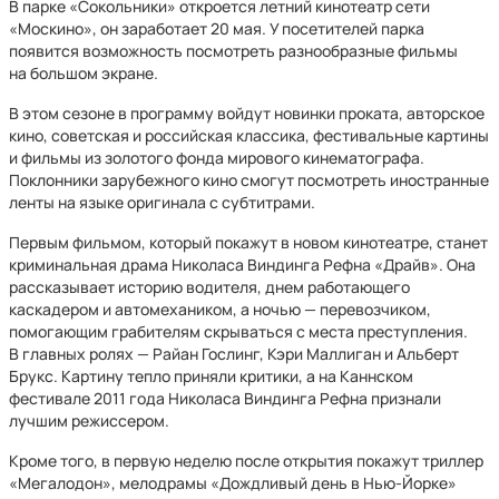
В парке «Сокольники» откроется летний кинотеатр сети
«Москино», он заработает 20 мая. У посетителей парка
появится возможность посмотреть разнообразные фильмы
на большом экране.
В этом сезоне в программу войдут новинки проката, авторское
кино, советская и российская классика, фестивальные картины
и фильмы из золотого фонда мирового кинематографа.
Поклонники зарубежного кино смогут посмотреть иностранные
ленты на языке оригинала с субтитрами.
Первым фильмом, который покажут в новом кинотеатре, станет
криминальная драма Николаса Виндинга Рефна «Драйв». Она
рассказывает историю водителя, днем работающего
каскадером и автомехаником, а ночью — перевозчиком,
помогающим грабителям скрываться с места преступления.
В главных ролях — Райан Гослинг, Кэри Маллиган и Альберт
Брукс. Картину тепло приняли критики, а на Каннском
фестивале 2011 года Николаса Виндинга Рефна признали
лучшим режиссером.
Кроме того, в первую неделю после открытия покажут триллер
«Мегалодон», мелодрамы «Дождливый день в Нью-Йорке»