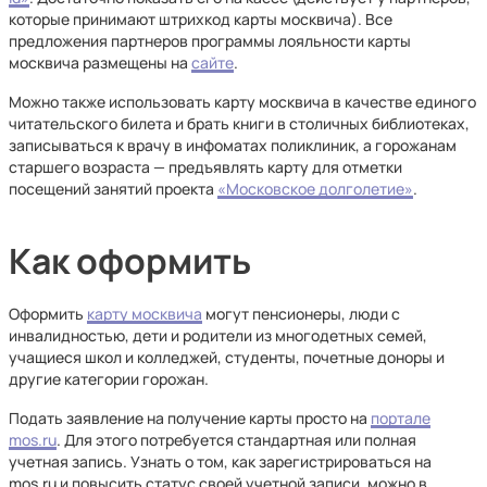
которые принимают штрихкод карты москвича). Все
предложения партнеров программы лояльности карты
москвича размещены на
сайте
.
Можно также использовать карту москвича в качестве единого
читательского билета и брать книги в столичных библиотеках,
записываться к врачу в инфоматах поликлиник, а горожанам
старшего возраста — предъявлять карту для отметки
посещений занятий проекта
«Московское долголетие»
.
Как оформить
Оформить
карту москвича
могут пенсионеры, люди с
инвалидностью, дети и родители из многодетных семей,
учащиеся школ и колледжей, студенты, почетные доноры и
другие категории горожан.
Подать заявление на получение карты просто на
портале
mos.ru
. Для этого потребуется стандартная или полная
учетная запись. Узнать о том, как зарегистрироваться на
mos.ru и повысить статус своей учетной записи, можно в