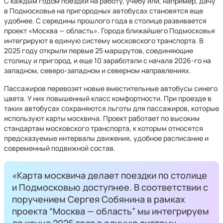
С каждым годом поездки на работу, учебу или, например, дачу
в Подмосковье на пригородных автобусах становятся еще
удобнее. С середины прошлого года в столице развивается
проект «Москва — область». Города ближайшего Подмосковья
интегрируют в единую систему московского транспорта. В
2025 году открыли первые 25 маршрутов, соединяющие
столицу и пригород, и еще 10 заработали с начала 2026-го на
западном, северо-западном и северном направлениях.
Пассажиров перевозят новые вместительные автобусы синего
цвета. У них повышенный класс комфортности. При проезде в
таких автобусах сохраняются льготы для пассажиров, которые
используют карты москвича. Проект работает по высоким
стандартам московского транспорта, к которым относятся
предсказуемые интервалы движения, удобное расписание и
современный подвижной состав.
«Карта москвича делает поездки по столице
и Подмосковью доступнее. В соответствии с
поручением Сергея Собянина в рамках
проекта “Москва — область” мы интегрируем