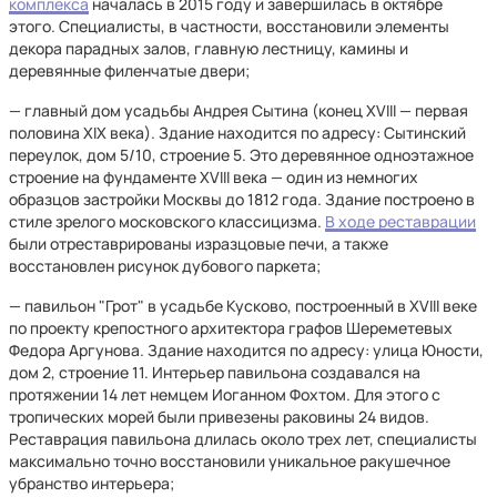
комплекса
началась в 2015 году и завершилась в октябре
этого. Специалисты, в частности, восстановили элементы
декора парадных залов, главную лестницу, камины и
деревянные филенчатые двери;
— главный дом усадьбы Андрея Сытина (конец XVIII — первая
половина XIX века). Здание находится по адресу: Сытинский
переулок, дом 5/10, строение 5. Это деревянное одноэтажное
строение на фундаменте XVIII века — один из немногих
образцов застройки Москвы до 1812 года. Здание построено в
стиле зрелого московского классицизма.
В ходе реставрации
были отреставрированы изразцовые печи, а также
восстановлен рисунок дубового паркета;
— павильон "Грот" в усадьбе Кусково, построенный в XVIII веке
по проекту крепостного архитектора графов Шереметевых
Федора Аргунова. Здание находится по адресу: улица Юности,
дом 2, строение 11. Интерьер павильона создавался на
протяжении 14 лет немцем Иоганном Фохтом. Для этого с
тропических морей были привезены раковины 24 видов.
Реставрация павильона длилась около трех лет, специалисты
максимально точно восстановили уникальное ракушечное
убранство интерьера;