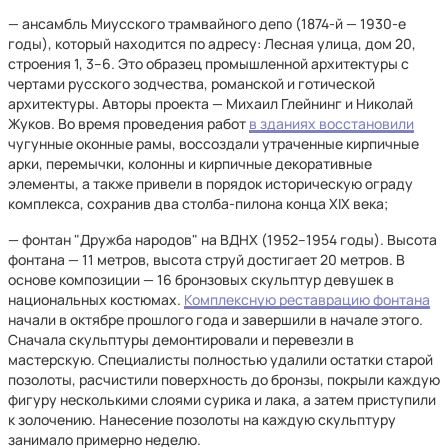
— ансамбль Миусского трамвайного депо (1874-й — 1930-е
годы), который находится по адресу: Лесная улица, дом 20,
строения 1, 3–6. Это образец промышленной архитектуры с
чертами русского зодчества, романской и готической
архитектуры. Авторы проекта — Михаил Глейнинг и Николай
Жуков. Во время проведения работ
в зданиях восстановили
чугунные оконные рамы, воссоздали утраченные кирпичные
арки, перемычки, колонны и кирпичные декоративные
элементы, а также привели в порядок историческую ограду
комплекса, сохранив два столба-пилона конца XIX века;
— фонтан "Дружба народов" на ВДНХ (1952–1954 годы). Высота
фонтана — 11 метров, высота струй достигает 20 метров. В
основе композиции — 16 бронзовых скульптур девушек в
национальных костюмах.
Комплексную реставрацию фонтана
начали в октябре прошлого года и завершили в начале этого.
Сначала скульптуры демонтировали и перевезли в
мастерскую. Специалисты полностью удалили остатки старой
позолоты, расчистили поверхность до бронзы, покрыли каждую
фигуру несколькими слоями сурика и лака, а затем приступили
к золочению. Нанесение позолоты на каждую скульптуру
занимало примерно неделю.