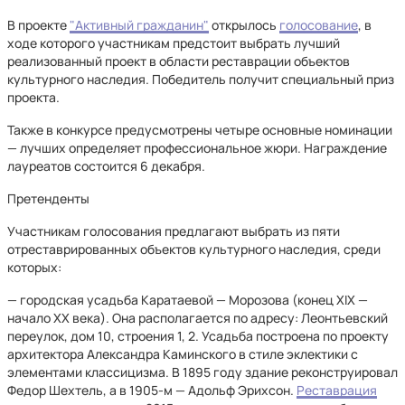
В проекте
"Активный гражданин"
открылось
голосование
, в
ходе которого участникам предстоит выбрать лучший
реализованный проект в области реставрации объектов
культурного наследия. Победитель получит специальный приз
проекта.
Также в конкурсе предусмотрены четыре основные номинации
— лучших определяет профессиональное жюри. Награждение
лауреатов состоится 6 декабря.
Претенденты
Участникам голосования предлагают выбрать из пяти
отреставрированных объектов культурного наследия, среди
которых:
— городская усадьба Каратаевой — Морозова (конец XIX —
начало XX века). Она располагается по адресу: Леонтьевский
переулок, дом 10, строения 1, 2. Усадьба построена по проекту
архитектора Александра Каминского в стиле эклектики с
элементами классицизма. В 1895 году здание реконструировал
Федор Шехтель, а в 1905-м — Адольф Эрихсон.
Реставрация