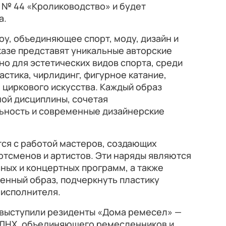
 № 44 «Кролиководство» и будет
а.
оу, объединяющее спорт, моду, дизайн и
казе представят уникальные авторские
о для эстетических видов спорта, среди
стика, чирлидинг, фигурное катание,
я циркового искусства. Каждый образ
ной дисциплины, сочетая
ьность и современные дизайнерские
тся с работой мастеров, создающих
ртсменов и артистов. Эти наряды являются
ных и концертных программ, а также
енный образ, подчеркнуть пластику
 исполнителя.
выступили резиденты «Дома ремесел» —
ВДНХ, объединяющего ремесленников и