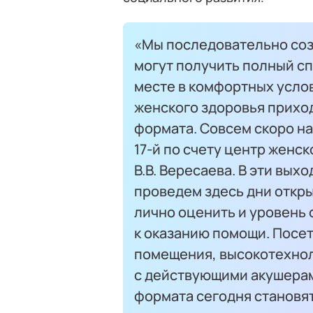
«Мы последовательно соз
могут получить полный с
месте в комфортных усло
женского здоровья прихо
формата. Совсем скоро на
17-й по счету центр женс
В.В. Вересаева. В эти вых
проведем здесь дни откры
лично оценить и уровень 
к оказанию помощи. Посе
помещения, высокотехнол
с действующими акушерам
формата сегодня становя