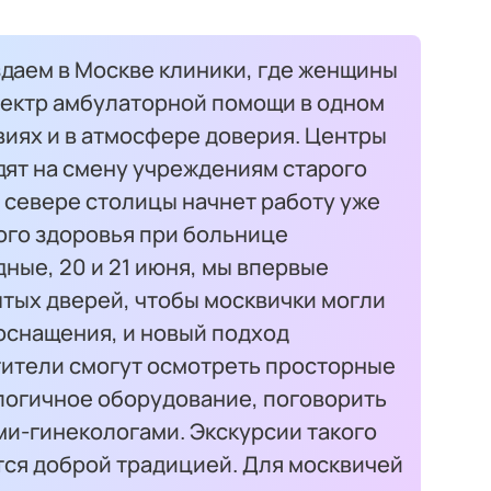
даем в Москве клиники, где женщины
пектр амбулаторной помощи в одном
виях и в атмосфере доверия. Центры
дят на смену учреждениям старого
 севере столицы начнет работу уже
кого здоровья при больнице
одные, 20 и 21 июня, мы впервые
тых дверей, чтобы москвички могли
оснащения, и новый подход
тители смогут осмотреть просторные
огичное оборудование, поговорить
и-гинекологами. Экскурсии такого
тся доброй традицией. Для москвичей