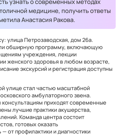
сть узнать о современных методах
столичной медицине, получить ответы
метила Анастасия Ракова.
у: улица Петрозаводская, дом 26а.
или обширную программу, включающую
ещениям учреждения, лекции
ии женского здоровья в любом возрасте,
писание экскурсий и регистрация доступны
ой улице стал частью масштабной
осковского амбулаторного звена.
м консультациям приходят современные
чены лучшие практики акушерства,
лений. Команда центра состоит
тов, готовых оказать
— от профилактики и диагностики