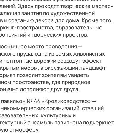
лений. Здесь проходят творческие мастер-
 включая занятия по художественной
в и созданию декора для дома. Кроме того,
оркинг-пространства, образовательные
оприятий и творческих проектов.
необычное место проведения —
ского пруда, одна из самых живописных
 и понтонные дорожки создадут эффект
ткрытым небом, а окружающий ландшафт
ормат позволит зрителям увидеть
чном пространстве, где природное
онично дополняют друг друга.
 павильон № 44 «Кролиководство» —
 некоммерческих организаций, ставший
разовательных, культурных и
тектурный ансамбль павильона подчеркнет
обую атмосферу.