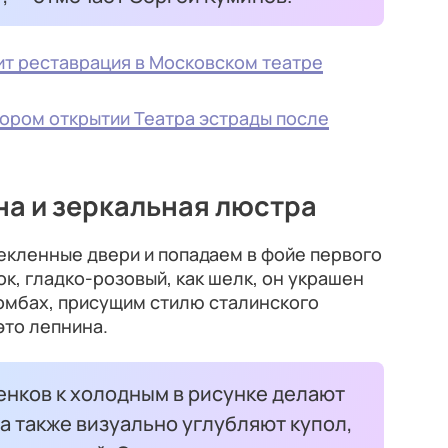
ит реставрация в Московском театре
кором открытии Театра эстрады после
а и зеркальная люстра
екленные двери и попадаем в фойе первого
к, гладко-розовый, как шелк, он украшен
омбах, присущим стилю сталинского
это лепнина.
енков к холодным в рисунке делают
а также визуально углубляют купол,