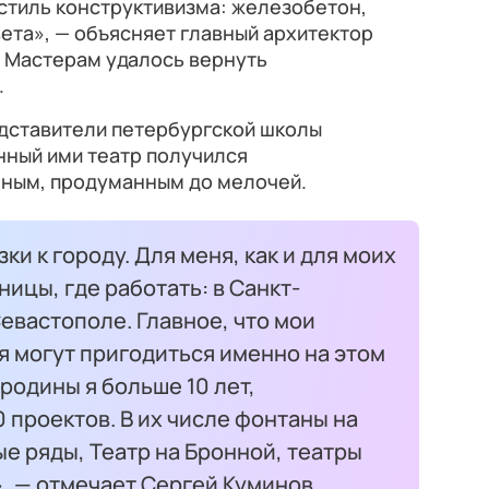
 стиль конструктивизма: железобетон,
вета», — объясняет главный архитектор
. Мастерам удалось вернуть
.
едставители петербургской школы
нный ими театр получился
ным, продуманным до мелочей.
ки к городу. Для меня, как и для моих
ницы, где работать: в Санкт-
евастополе. Главное, что мои
 могут пригодиться именно на этом
родины я больше 10 лет,
 проектов. В их числе фонтаны на
е ряды, Театр на Бронной, театры
, — отмечает Сергей Куминов.