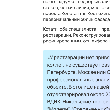
по его задумке, подчеркивали
стекло, четкие линии, много с
проекта Константин Костюхин
первоначальный облик фасада
Кстати, оба специалиста — пр
реставрации. Реконструирова
рафинированным, отшлифован
«У реставрации нет привяз
коллег, не существует раз
Петербурге, Москве или С
профессиональные знания
объекте. В столице нашей 
отреставрировал около 20
ВДНХ, Никольские торговы
“Модерн”, “Современник”»