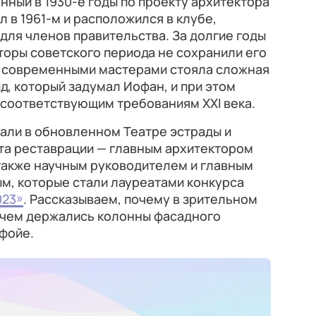
нный в 1930-е годы по проекту архитектора
 в 1961-м и расположился в клубе,
ля членов правительства. За долгие годы
торы советского периода не сохранили его
 современными мастерами стояла сложная
ид, который задумал Иофан, и при этом
 соответствующим требованиям XXI века.
али в обновленном Театре эстрады и
та реставрации — главным архитектором
также научным руководителем и главным
, которые стали лауреатами конкурса
023»
. Рассказываем, почему в зрительном
а чем держались колонны фасадного
 фойе.