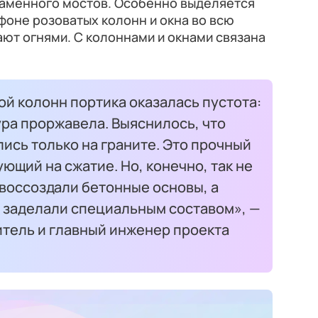
Каменного мостов. Особенно выделяется
фоне розоватых колонн и окна во всю
ают огнями. С колоннами и окнами связана
й колонн портика оказалась пустота:
ра проржавела. Выяснилось, что
ись только на граните. Это прочный
ющий на сжатие. Но, конечно, так не
воссоздали бетонные основы, а
е заделали специальным составом», —
итель и главный инженер проекта