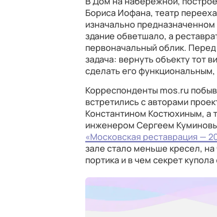
В Дом на набережной, построе
Бориса Иофана, театр переехал
изначально предназначенном д
здание обветшало, а реставра
первоначальный облик. Перед
задача: вернуть объекту тот в
сделать его функциональным,
Корреспонденты mos.ru побыв
встретились с авторами проек
Константином Костюхиным, а 
инженером Сергеем Куминовым
«Московская реставрация — 2
зале стало меньше кресел, н
портика и в чем секрет купола