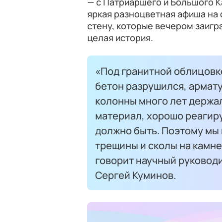
— с Патриаршего и Большого 
яркая разноцветная афиша на 
стену, которые вечером заигр
целая история.
«Под гранитной облицовко
бетон разрушился, армату
колонны много лет держал
материал, хорошо реагиру
должно быть. Поэтому мы 
трещины и сколы на камн
говорит научный руковод
Сергей Куминов.