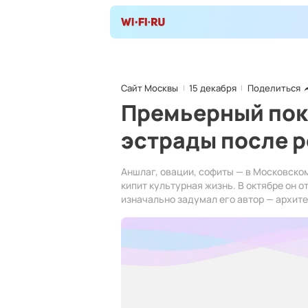
Сайт Москвы
15 декабря
Поделиться
Премьерный пока
эстрады после 
Аншлаг, овации, софиты — в Московско
кипит культурная жизнь. В октябре он о
изначально задумал его автор — архит