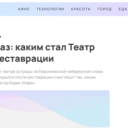
КИНО
ТЕХНОЛОГИИ
КРАСОТА
ГОРОД
ЕДА
з: каким стал Театр
реставрации
м театре эстрады на Берсеневской набережной снова
ткрылся после реставрации и выглядит так, каким
ектор Борис Иофан.