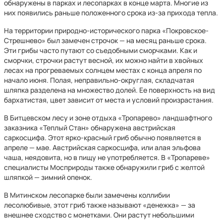
обнаружены в парках и лесопарках в конце марта. Многие из
них появились раньше положенного срока из-за прихода тепла.
На территории природно-исторического парка «Покровское-
Стрешнево» был замечен строчок — на месяц раньше срока.
Эти грибы часто путают со съедобными сморчками. Как и
сморчки, строчки растут весной, их можно найти в хвойных
лесах на прогреваемых солнцем местах с конца апреля по
начало июня. Полая, неправильно-округлая, складчатая
шляпка разделена на множество долей. Ее поверхность на вид
бархатистая, цвет зависит от места и условий произрастания.
В Битцевском лесу и зоне отдыха «Тропарево» ландшафтного
заказника «Теплый Стан» обнаружена австрийская
саркосцифа. Этот ярко-красный гриб обычно появляется в
апреле — мае. Австрийская саркосцифа, или алая эльфова
чаша, неядовита, но в пищу не употребляется. В «Тропареве»
специалисты Мосприроды также обнаружили гриб с желтой
шляпкой — зимний опенок.
В Митинском лесопарке были замечены коллибии
лесолюбивые, этот гриб также называют «денежка» — за
внешнее сходство с монетками. Они растут небольшими