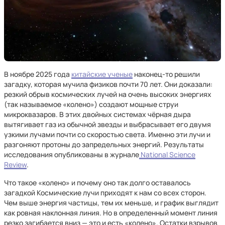
В ноябре 2025 года
китайские ученые
наконец-то решили
загадку, которая мучила физиков почти 70 лет. Они доказали:
резкий обрыв космических лучей на очень высоких энергиях
(так называемое «колено») создают мощные струи
микроквазаров. В этих двойных системах чёрная дыра
вытягивает газ из обычной звезды и выбрасывает его двумя
узкими лучами почти со скоростью света. Именно эти лучи и
разгоняют протоны до запредельных энергий. Результаты
исследования опубликованы в журнале
National Science
Review
.
Что такое «колено» и почему оно так долго оставалось
загадкой Космические лучи приходят к нам со всех сторон.
Чем выше энергия частицы, тем их меньше, и график выглядит
как ровная наклонная линия. Но в определенный момент линия
резко загибается вниз — это и есть «колено». Остатки взрывов