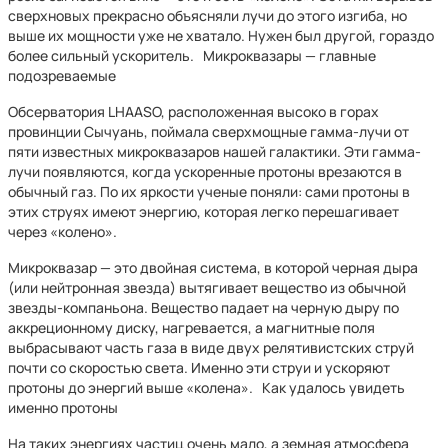
сверхновых прекрасно объясняли лучи до этого изгиба, но
выше их мощности уже не хватало. Нужен был другой, гораздо
более сильный ускоритель. Микроквазары — главные
подозреваемые
Обсерватория LHAASO, расположенная высоко в горах
провинции Сычуань, поймала сверхмощные гамма-лучи от
пяти известных микроквазаров нашей галактики. Эти гамма-
лучи появляются, когда ускоренные протоны врезаются в
обычный газ. По их яркости ученые поняли: сами протоны в
этих струях имеют энергию, которая легко перешагивает
через «колено».
Микроквазар — это двойная система, в которой черная дыра
(или нейтронная звезда) вытягивает вещество из обычной
звезды-компаньона. Вещество падает на черную дыру по
аккреционному диску, нагревается, а магнитные поля
выбрасывают часть газа в виде двух релятивистских струй
почти со скоростью света. Именно эти струи и ускоряют
протоны до энергий выше «колена». Как удалось увидеть
именно протоны
На таких энергиях частиц очень мало, а земная атмосфера