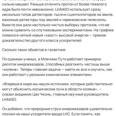
сильно мешает. Раньше отличить протон от более тяжелого
ядра было почти невозможно. LHAASO использует сразу
несколько типов детекторов: тысячи сцинтилляторов на земле,
мюонные детекторы под землей и черенковские телескопы.
Вместе они дали настолько чистую выборку протонов, что ее
можно сравнить со спутниковыми экспериментами. На графике
появился четкий новый «хвост» высокой энергии — прямое
доказательство другого класса ускорителей.
Сколько таких объектов в галактике
По оценкам ученых, в Млечном Пути работает примерно
десяток микроквазаров, способных разгонять частицы выше
«колена». Теперь главная задача — найти их все и изучить, как
они работают с разными химическими элементами.
«Впервые в мире мы нашли источники, которые действительно
могут объяснить космические лучи в области колена», —
сказал академик Цао Чжэнь, главный научный руководитель
LHAASO.
Он добавил, что природные струи микроквазаров удивительно
похожи на наши ускорители вроде LHC. Если понять, как