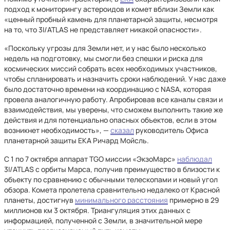
подход к мониторингу астероидов и комет вблизи Земли как
«ценный пробный камень для планетарной защиты, несмотря
на то, что 3I/ATLAS не представляет никакой опасности».
«Поскольку угрозы для Земли нет, и у нас было несколько
недель на подготовку, мы смогли без спешки и риска для
космических миссий собрать всех необходимых участников,
чтобы спланировать и назначить сроки наблюдений. У нас даже
было достаточно времени на координацию с NASA, которая
провела аналогичную работу. Апробировав все каналы связи и
взаимодействия, мы уверены, что сможем выполнить такие же
действия и для потенциально опасных объектов, если в этом
возникнет необходимость», —
сказал
руководитель Офиса
планетарной защиты ЕКА Ричард Мойсль.
С 1 по 7 октября аппарат TGO миссии «ЭкзоМарс»
наблюдал
3I/ATLAS с орбиты Марса, получив преимущество в близости к
объекту по сравнению с обычными телескопами и новый угол
обзора. Комета пролетела сравнительно недалеко от Красной
планеты, достигнув
минимального расстояния
примерно в 29
миллионов км 3 октября. Триангуляция этих данных с
информацией, полученной с Земли, в значительной мере