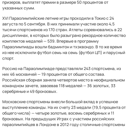
призеров, выплатят премии в размере 50 процентов от
указанных сумм.
XVI Параолимпийские летние игры проходили в Токио с 24
августа по 5 сентября. В них принимали участие около 4,5
тысячи спортсменов из 170 стран. Атлеты соревновались в 22
дисциплинах, в которых было разыграно рекордное количество
комплектов медалей — 539. Впервые в программу
Параолимпиады вошли бадминтон и тхэквондо. В то же время
из нее исключили футбол семь на семь (футбол ЦП) и парусный
спорт.
Россию на Параолимпиаде представляли 243 спортсмена, из
них 46 москвичей — 19 процентов от общего состава.
Российская сборная заняла четвертое место в неофициальном
командном зачете, завоевав 118 медалей — 36 золотых, 33
серебряные и 49 бронзовых.
Московские спортсмены внесли большой вклад в успешное
выступление команды. На их счету 23 медали (19,5 процента от
общего числа) — четыре золотые, восемь серебряных и 11
бронзовых. На предыдущих Играх с участием российских
параолимпийцев в Лондоне в 2012 году столичные спортсмены