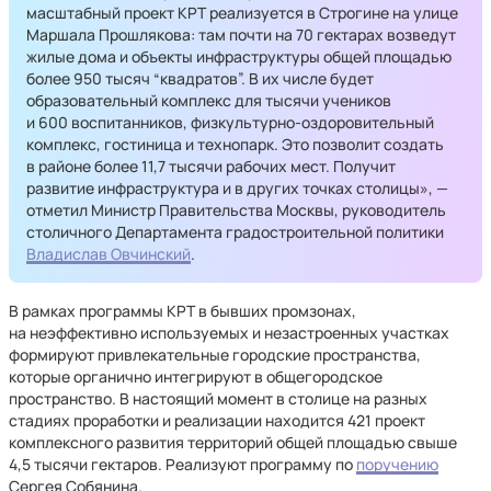
масштабный проект КРТ реализуется в Строгине на улице
Маршала Прошлякова: там почти на 70 гектарах возведут
жилые дома и объекты инфраструктуры общей площадью
более 950 тысяч “квадратов”. В их числе будет
образовательный комплекс для тысячи учеников
и 600 воспитанников, физкультурно-оздоровительный
комплекс, гостиница и технопарк. Это позволит создать
в районе более 11,7 тысячи рабочих мест. Получит
развитие инфраструктура и в других точках столицы», —
отметил Министр Правительства Москвы, руководитель
столичного Департамента градостроительной политики
Владислав Овчинский
.
В рамках программы КРТ в бывших промзонах,
на неэффективно используемых и незастроенных участках
формируют привлекательные городские пространства,
которые органично интегрируют в общегородское
пространство. В настоящий момент в столице на разных
стадиях проработки и реализации находится 421 проект
комплексного развития территорий общей площадью свыше
4,5 тысячи гектаров. Реализуют программу по
поручению
Сергея Собянина.