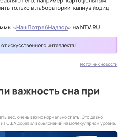
збавляют его, например, картофельным
ить только в лаборатории, капнув йодид
аммы «
НашПотребНадзор
» на NTV.RU
и от искусственного интеллекта!
Источник новости
и важность сна при
ть вес, очень важно нормально спать. Это давно
е из США добавили объяснений на молекулярном уровне.