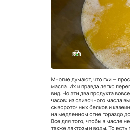
Многие думают, что гхи — про
масла. Их и правда легко пер
вид. Но эти два продукта вовс
часов: из сливочного масла в
сывороточных белков и казеина
на медленном огне гораздо до
Все для того, чтобы в масле н
также лактозы и воды. То есть