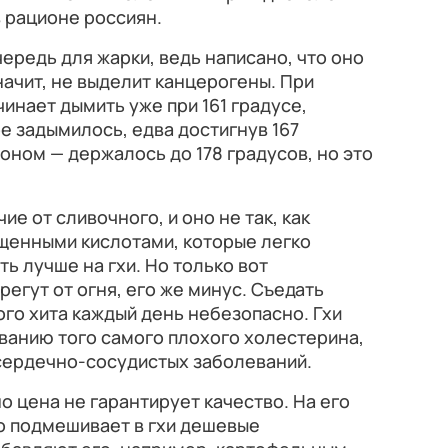
 рационе россиян.
ередь для жарки, ведь написано, что оно
начит, не выделит канцерогены. При
инает дымить уже при 161 градусе,
 задымилось, едва достигнув 167
оном — держалось до 178 градусов, но это
чие от сливочного, и оно не так, как
щенными кислотами, которые легко
ь лучше на гхи. Но только вот
егут от огня, его же минус. Съедать
го хита каждый день небезопасно. Гхи
ванию того самого плохого холестерина,
 сердечно-сосудистых заболеваний.
но цена не гарантирует качество. На его
то подмешивает в гхи дешевые