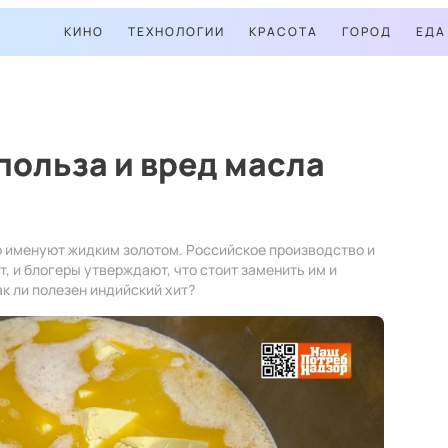
КИНО
ТЕХНОЛОГИИ
КРАСОТА
ГОРОД
ЕДА
польза и вред масла
о именуют жидким золотом. Российское производство и
т, и блогеры утверждают, что стоит заменить им и
ак ли полезен индийский хит?