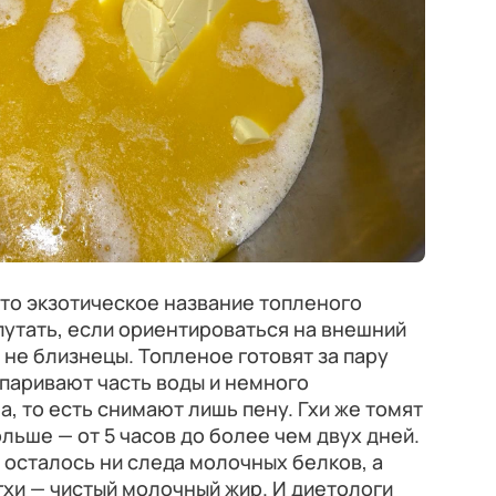
сто экзотическое название топленого
епутать, если ориентироваться на внешний
е не близнецы. Топленое готовят за пару
ыпаривают часть воды и немного
, то есть снимают лишь пену. Гхи же томят
льше — от 5 часов до более чем двух дней.
е осталось ни следа молочных белков, а
 гхи — чистый молочный жир. И диетологи