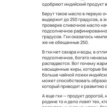
одобряют индийский продукт в
Берут такое масло в первую оч
выдержит до 250 градусов, а з
проверке сливочное масло нач
подсолнечное рафинированное
градусов. Гхи оказалось чемпи
же не обещанные 250.
В гхи нет сахара и воды, в отли
подсолнечное, богато ненасы
распадаются. Вот почему жарит
насыщенные жиры, которые бер
больше чайной ложки индийско
может способствовать образо
который приводит к развитию
А еще гхи — продукт дорогой, 
родине то и дело ловят тех, к