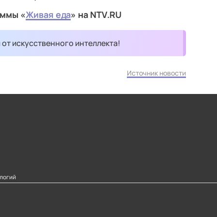
аммы «
Живая еда
» на NTV.RU
и от искусственного интеллекта!
Источник новости
логий