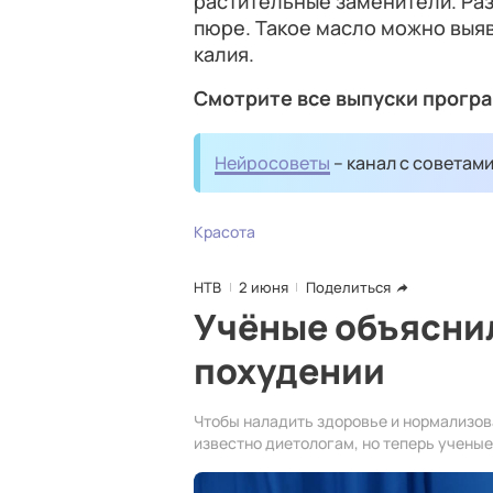
растительные заменители. Ра
пюре. Такое масло можно выяв
калия.
Смотрите все выпуски прогр
Нейросоветы
– канал с советам
Красота
НТВ
2 июня
Поделиться
Учёные объяснил
похудении
Чтобы наладить здоровье и нормализова
известно диетологам, но теперь учены