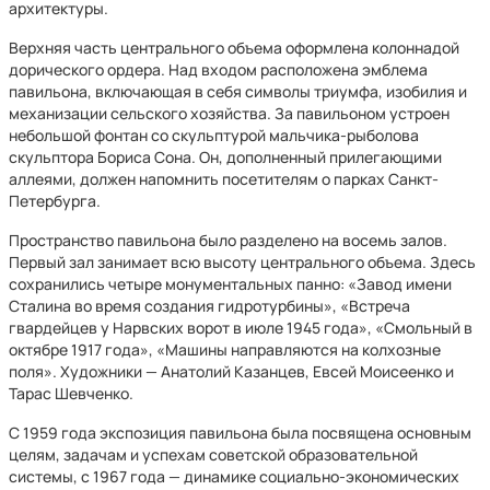
архитектуры.
Верхняя часть центрального объема оформлена колоннадой
дорического ордера. Над входом расположена эмблема
павильона, включающая в себя символы триумфа, изобилия и
механизации сельского хозяйства. За павильоном устроен
небольшой фонтан со скульптурой мальчика-рыболова
скульптора Бориса Сона. Он, дополненный прилегающими
аллеями, должен напомнить посетителям о парках Санкт-
Петербурга.
Пространство павильона было разделено на восемь залов.
Первый зал занимает всю высоту центрального объема. Здесь
сохранились четыре монументальных панно: «Завод имени
Сталина во время создания гидротурбины», «Встреча
гвардейцев у Нарвских ворот в июле 1945 года», «Смольный в
октябре 1917 года», «Машины направляются на колхозные
поля». Художники — Анатолий Казанцев, Евсей Моисеенко и
Тарас Шевченко.
С 1959 года экспозиция павильона была посвящена основным
целям, задачам и успехам советской образовательной
системы, с 1967 года — динамике социально-экономических