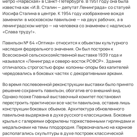
метро «Нарвская» в Санкт-Петербурге. В 1951 году она была
известна как «И.В. Сталин — депутат Ленинграда» со статуей
Иосифа Сталина в центре. К 1954 году изображение вождя
заменили: в московском павильоне — на двух рабочих, а в
ленинградском метро — на человека со знаменем с надписью
«Слава труду!».
Павильон № 64 «Оптика» относится к объектам культурного
наследия федерального значения. Он был построен к
Всесоюзной сельскохозяйственной выставке 1939 года и
назывался «Ленинград и северо-восток РСФСР». Здание
отличалось строгостью форм: колонны-опоры без капителей
чередовались в боковых частях с декоративными арками.
Во время послевоенной реконструкции выставки было принято
решение сохранить павильон, обогатив его внешний вид.
Однако позже Главный выставочный комитет постановил
перестроить практически все части павильона, оставив лишь
конструкции боковых объемов. Архитектура обновленного
павильона выдержана в духе русского классицизма. Боковые
крылья с галереями оформлены торжественными гирляндами и
медальонами на темы плодородия. Первоначально на карнизе
располагались скульптуры в духе построек классической