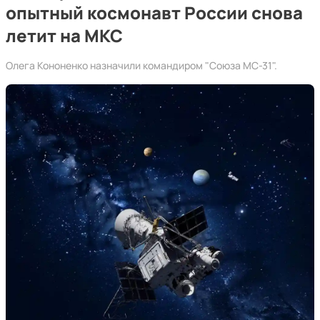
опытный космонавт России снова
летит на МКС
Олега Кононенко назначили командиром "Союза МС-31".