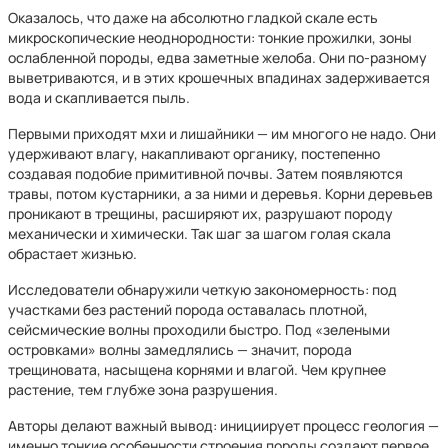
Оказалось, что даже на абсолютно гладкой скале есть
микроскопические неоднородности: тонкие прожилки, зоны
ослабленной породы, едва заметные желоба. Они по-разному
выветриваются, и в этих крошечных впадинах задерживается
вода и скапливается пыль.
Первыми приходят мхи и лишайники — им многого не надо. Они
удерживают влагу, накапливают органику, постепенно
создавая подобие примитивной почвы. Затем появляются
травы, потом кустарники, а за ними и деревья. Корни деревьев
проникают в трещины, расширяют их, разрушают породу
механически и химически. Так шаг за шагом голая скала
обрастает жизнью.
Исследователи обнаружили четкую закономерность: под
участками без растений порода оставалась плотной,
сейсмические волны проходили быстро. Под «зелеными
островками» волны замедлялись — значит, порода
трещиновата, насыщена корнями и влагой. Чем крупнее
растение, тем глубже зона разрушения.
Авторы делают важный вывод: инициирует процесс геология —
именно тонкие особенности строения породы создают первое