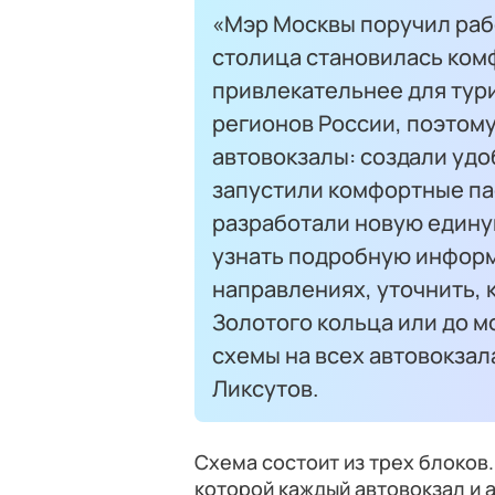
«Мэр Москвы поручил рабо
столица становилась ком
привлекательнее для тур
регионов России, поэтом
автовокзалы: создали уд
запустили комфортные па
разработали новую едину
узнать подробную инфор
направлениях, уточнить, 
Золотого кольца или до 
схемы на всех автовокзал
Ликсутов.
Схема состоит из трех блоков
которой каждый автовокзал и 