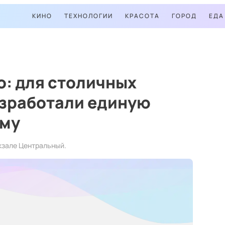
КИНО
ТЕХНОЛОГИИ
КРАСОТА
ГОРОД
ЕДА
о: для столичных
азработали единую
ему
кзале Центральный.