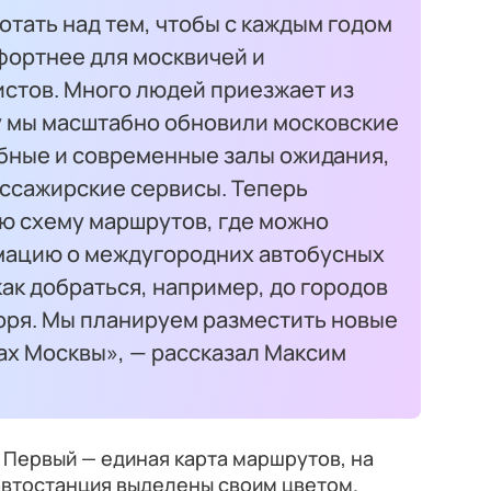
тать над тем, чтобы с каждым годом
фортнее для москвичей и
истов. Много людей приезжает из
у мы масштабно обновили московские
обные и современные залы ожидания,
ссажирские сервисы. Теперь
ю схему маршрутов, где можно
мацию о междугородних автобусных
как добраться, например, до городов
моря. Мы планируем разместить новые
ах Москвы», — рассказал Максим
. Первый — единая карта маршрутов, на
автостанция выделены своим цветом.