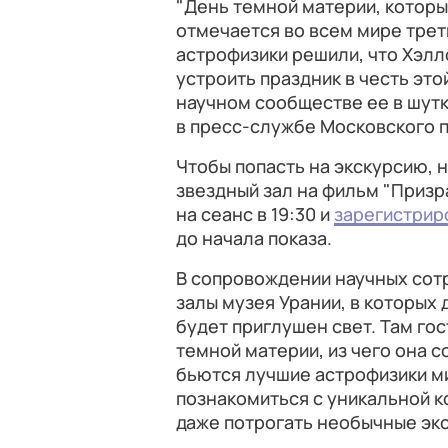
"День темной материи, котор
отмечается во всем мире трет
астрофизики решили, что Хэл
устроить праздник в честь это
научном сообществе ее в шутк
в пресс-службе Московского 
Чтобы попасть на экскурсию, 
звездный зал на фильм "Призр
на сеанс в 19:30 и
зарегистрир
до начала показа.
В сопровождении научных сот
залы музея Урании, в которых
будет приглушен свет. Там гос
темной материи, из чего она с
бьются лучшие астрофизики ми
познакомиться с уникальной 
даже потрогать необычные эк