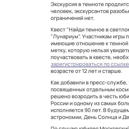
Экскурсия в темноте продлится
человек, экскурсантов разобь
ограничений нет.
Квест "Найди темное в светлом
"Лунариум". Участникам игры п
имеющие отношение к темной 
метку, которую нельзя увиде
поучаствовать в квесте, необх
зарегистрироваться по ссылке
возрасте от 12 лет и старше.
Как добавили в пресс-службе,
посвященных отдельным косми
решено возродить в честь юби
России и одному из самых бол
исполняется 90 лет. В будуще
астрономии, День Солнца и Д
По случаю юбилея Московский