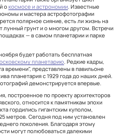
й о
космосе и астрономии
. Известные
трономы и мастера астрофотографии
рется полярное сияние, есть ли жизнь на
т лунный грунт и о многом другом. Встречи
площадках — в самом планетарии и парке
 ноября будет работать бесплатная
осковскому планетарию
. Редкие кадры,
а времени", представлены в павильоне
хива планетария с 1929 года до наших дней.
фотографий демонстрируется впервые.
я, построенное по проекту архитекторов
вского, относится к памятникам эпохи
кта гордились гигантским куполом,
25 метров. Сегодня под ним установлен
еднего поколения. Благодаря этому
сти могут полюбоваться далекими