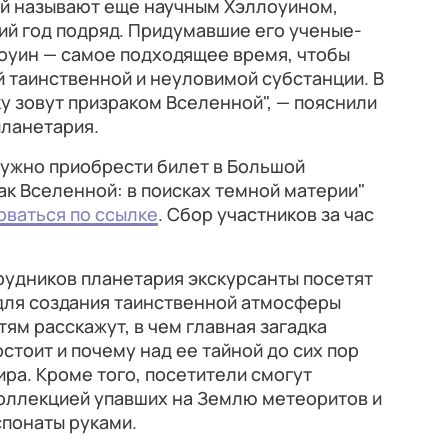
ый называют еще научным Хэллоуином,
ий год подряд. Придумавшие его ученые-
лоуин — самое подходящее время, чтобы
й таинственной и неуловимой субстанции. В
у зовут призраком Вселенной", — пояснили
планетария.
нужно приобрести билет в Большой
ак Вселенной: в поисках темной материи"
оваться по ссылке
. Сбор участников за час
рудников планетария экскурсанты посетят
 для создания таинственной атмосферы
тям расскажут, в чем главная загадка
остоит и почему над ее тайной до сих пор
ра. Кроме того, посетители смогут
коллекцией упавших на Землю метеоритов и
спонаты руками.