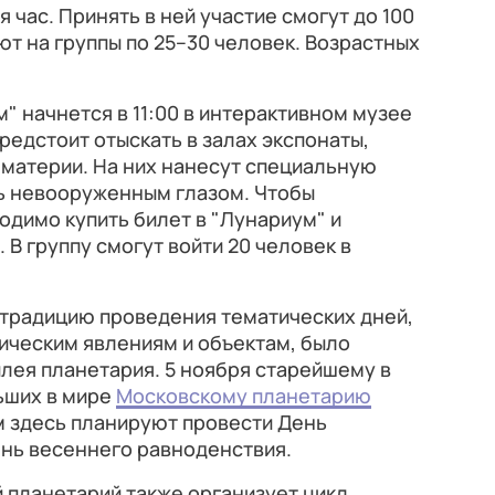
 час. Принять в ней участие смогут до 100
ют на группы по 25–30 человек. Возрастных
" начнется в 11:00 в интерактивном музее
редстоит отыскать в залах экспонаты,
материи. На них нанесут специальную
ть невооруженным глазом. Чтобы
одимо купить билет в "Лунариум" и
. В группу смогут войти 20 человек в
 традицию проведения тематических дней,
ческим явлениям и объектам, было
лея планетария. 5 ноября старейшему в
ьших в мире
Московскому планетарию
м здесь планируют провести День
ень весеннего равноденствия.
 планетарий также организует цикл