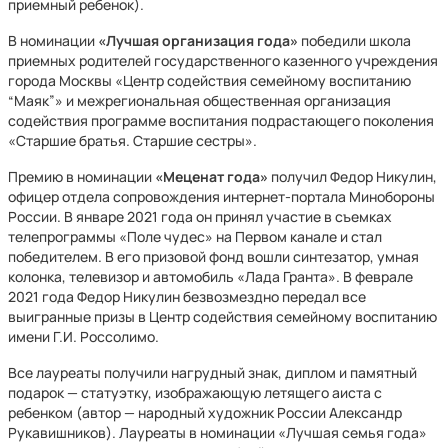
приемный ребенок).
В номинации
«Лучшая организация года»
победили школа
приемных родителей государственного казенного учреждения
города Москвы «Центр содействия семейному воспитанию
“Маяк”» и межрегиональная общественная организация
содействия программе воспитания подрастающего поколения
«Старшие братья. Старшие сестры».
Премию в номинации
«Меценат года»
получил Федор Никулин,
офицер отдела сопровождения интернет-портала Минобороны
России. В январе 2021 года он принял участие в съемках
телепрограммы «Поле чудес» на Первом канале и стал
победителем. В его призовой фонд вошли синтезатор, умная
колонка, телевизор и автомобиль «Лада Гранта». В феврале
2021 года Федор Никулин безвозмездно передал все
выигранные призы в Центр содействия семейному воспитанию
имени Г.И. Россолимо.
Все лауреаты получили нагрудный знак, диплом и памятный
подарок — статуэтку, изображающую летящего аиста с
ребенком (автор — народный художник России Александр
Рукавишников). Лауреаты в номинации «Лучшая семья года»