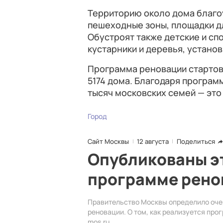
Территорию около дома благо
пешеходные зоны, площадки дл
Обустроят также детские и сп
кустарники и деревья, устано
Программа реновации стартова
5174 дома. Благодаря програм
тысяч московских семей — это
Город
Сайт Москвы
12 августа
Поделиться
Опубликованы э
программе рено
Правительство Москвы определило оче
реновации. О том, как реализуется про
mos.ru.