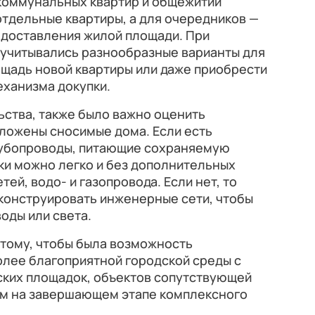
 коммунальных квартир и общежитий
тдельные квартиры, а для очередников —
едоставления жилой площади. При
 учитывались разнообразные варианты для
лощадь новой квартиры или даже приобрести
еханизма докупки.
ьства, также было важно оценить
оложены сносимые дома. Если есть
рубопроводы, питающие сохраняемую
жки можно легко и без дополнительных
тей, водо- и газопровода. Если нет, то
конструировать инженерные сети, чтобы
воды или света.
тому, чтобы была возможность
олее благоприятной городской среды с
ских площадок, объектов сопутствующей
м на завершающем этапе комплексного