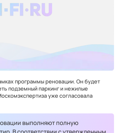
амках программы реновации. Он будет
меть подземный паркинг и нежилые
Москомэкспертиза уже согласовала
новации выполняют полную
тир. В соответствии с утвержденным