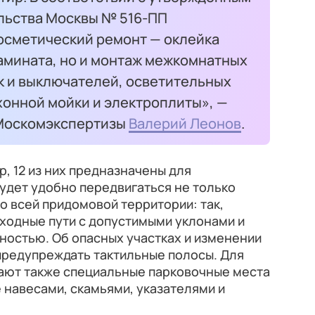
льства Москвы № 516-ПП
косметический ремонт — оклейка
ламината, но и монтаж межкомнатных
к и выключателей, осветительных
хонной мойки и электроплиты», —
 Москомэкспертизы
Валерий Леонов
.
р, 12 из них предназначены для
удет удобно передвигаться не только
 по всей придомовой территории: так,
одные пути с допустимыми уклонами и
ностью. Об опасных участках и изменении
предупреждать тактильные полосы. Для
ают также специальные парковочные места
 навесами, скамьями, указателями и