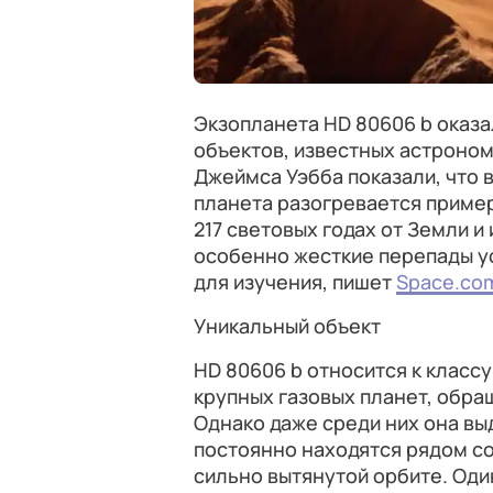
Экзопланета HD 80606 b оказ
объектов, известных астроно
Джеймса Уэбба показали, что 
планета разогревается пример
217 световых годах от Земли 
особенно жесткие перепады у
для изучения, пишет
Space.co
Уникальный объект
HD 80606 b относится к класс
крупных газовых планет, обра
Однако даже среди них она вы
постоянно находятся рядом со
сильно вытянутой орбите. Один