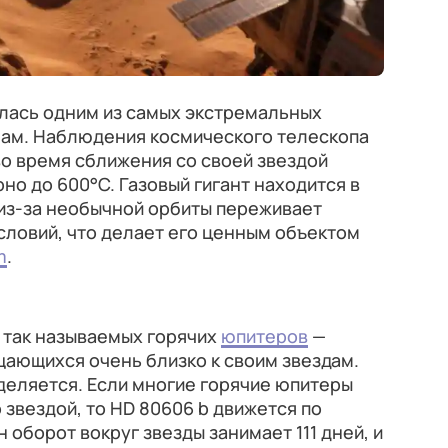
алась одним из самых экстремальных
мам. Наблюдения космического телескопа
во время сближения со своей звездой
но до 600°С. Газовый гигант находится в
и из-за необычной орбиты переживает
словий, что делает его ценным объектом
m
.
у так называемых горячих
юпитеров
—
щающихся очень близко к своим звездам.
деляется. Если многие горячие юпитеры
 звездой, то HD 80606 b движется по
 оборот вокруг звезды занимает 111 дней, и