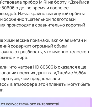
йствовала прибор MIRI на борту «Джеймса
 80606 b до, во время и после ее
вездой. Из-за крайне вытянутой орбиты
и особенно тщательной подготовки,
ия происходят в сравнительно короткий
е химические признаки, включая метан и
дений содержит огромный объем
начинают разбирать, что именно телескоп
обычном мире.
али, что нагрев HD 80606 b оказался еще
сновании прежних данных. «Джеймс Уэбб»
пературы, чем предполагали
цессы в атмосфере этой планеты могут быть
и.
и от искусственного интеллекта!