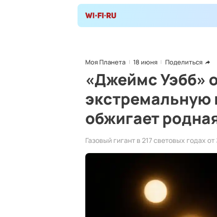
Моя Планета
18 июня
Поделиться
«Джеймс Уэбб» 
экстремальную 
обжигает родная
Газовый гигант в 217 световых годах от