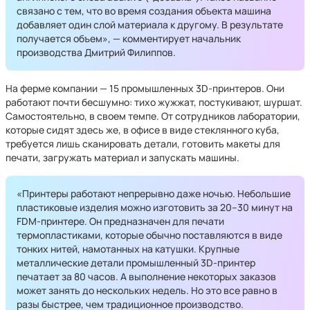
связано с тем, что во время создания объекта машина
добавляет один слой материала к другому. В результате
получается объем», — комментирует начальник
производства Дмитрий Филиппов.
На ферме компании — 15 промышленных 3D-принтеров. Они
работают почти бесшумно: тихо жужжат, постукивают, шуршат.
Самостоятельно, в своем темпе. От сотрудников лаборатории,
которые сидят здесь же, в офисе в виде стеклянного куба,
требуется лишь сканировать детали, готовить макеты для
печати, загружать материал и запускать машины.
«Принтеры работают непрерывно даже ночью. Небольшие
пластиковые изделия можно изготовить за 20–30 минут на
FDM-принтере. Он предназначен для печати
термопластиками, которые обычно поставляются в виде
тонких нитей, намотанных на катушки. Крупные
металлические детали промышленный 3D-принтер
печатает за 80 часов. А выполнение некоторых заказов
может занять до нескольких недель. Но это все равно в
разы быстрее, чем традиционное производство.