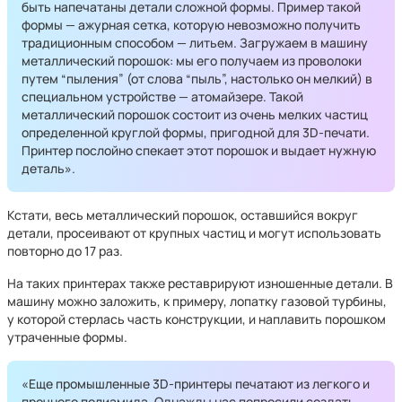
быть напечатаны детали сложной формы. Пример такой
формы — ажурная сетка, которую невозможно получить
традиционным способом — литьем. Загружаем в машину
металлический порошок: мы его получаем из проволоки
путем “пыления” (от слова “пыль”, настолько он мелкий) в
специальном устройстве — атомайзере. Такой
металлический порошок состоит из очень мелких частиц
определенной круглой формы, пригодной для 3D-печати.
Принтер послойно спекает этот порошок и выдает нужную
деталь».
Кстати, весь металлический порошок, оставшийся вокруг
детали, просеивают от крупных частиц и могут использовать
повторно до 17 раз.
На таких принтерах также реставрируют изношенные детали. В
машину можно заложить, к примеру, лопатку газовой турбины,
у которой стерлась часть конструкции, и наплавить порошком
утраченные формы.
«Еще промышленные 3D-принтеры печатают из легкого и
прочного полиамида. Однажды нас попросили создать