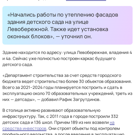
«Начались работы по утеплению фасадов
здания детского сада на улице
Левобережной. Также идет установка
оконных блоков», — уточнил он.
Здание находится по адресу: улица Левобережная, владения 4
и 4а. Сейчас уже полностью построен каркас будущего
детского сада.
«Департамент строительства за счет средств городского
бюджета ведет строительство более 30 объектов образования.
Всего за 2021–2024 годы планируется построить и сдать в
эксплуатацию около 70 образовательных учреждений, треть из
них — детсады», — добавил Рафик Загрутдинов.
В столице активно развивают образовательную
инфраструктуру. Так, с 2011 года в городе построили 332
детских сада и 136 школ. Причем 189 из них возвели
на
средства инвесторов
. Они строят объекты под контролем
профильного ведомства, а после введения в эксплуатацию