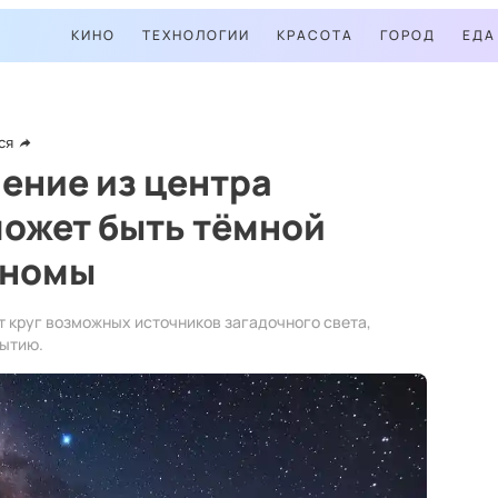
КИНО
ТЕХНОЛОГИИ
КРАСОТА
ГОРОД
ЕДА
ся
ение из центра
может быть тёмной
ономы
т круг возможных источников загадочного света,
рытию.