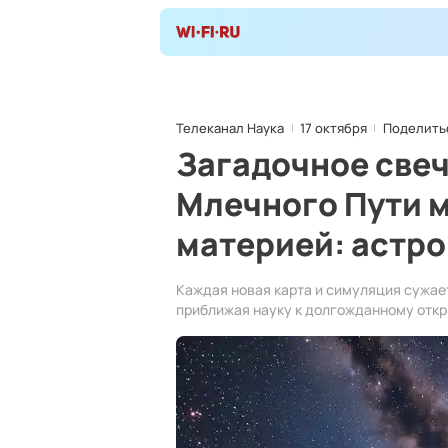
Телеканал Наука
17 октября
Поделить
Загадочное свеч
Млечного Пути 
материей: астр
Каждая новая карта и симуляция сужае
приближая науку к долгожданному отк