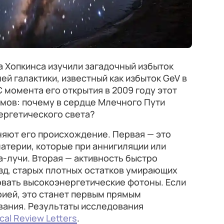
 Хопкинса изучили загадочный избыток
й галактики, известный как избыток GeV в
 момента его открытия в 2009 году этот
мов: почему в сердце Млечного Пути
ергетического света?
няют его происхождение. Первая — это
атерии, которые при аннигиляции или
а-лучи. Вторая — активность быстро
д, старых плотных остатков умирающих
овать высокоэнергетические фотоны. Если
рией, это станет первым прямым
ания. Результаты исследования
cal Review Letters
.