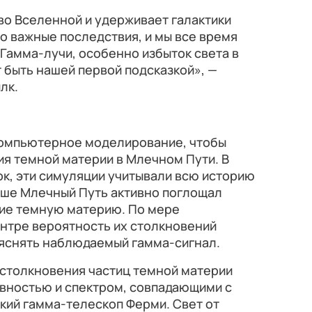
во Вселенной и удерживает галактики
о важные последствия, и мы все время
Гамма-лучи, особенно избыток света в
т быть нашей первой подсказкой», —
лк.
компьютерное моделирование, чтобы
я темной материи в Млечном Пути. В
к, эти симуляции учитывали всю историю
ьше Млечный Путь активно поглощал
ие темную материю. По мере
ентре вероятность их столкновений
ъяснять наблюдаемый гамма-сигнал.
 столкновения частиц темной материи
ивностью и спектром, совпадающими с
кий гамма-телескоп Ферми. Свет от