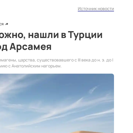
Источник новости
ся
ожно, нашли в Турции
од Арсамея
гены, царства, существовавшего с III века до н. э. до I
амию с Анатолийским нагорьем.