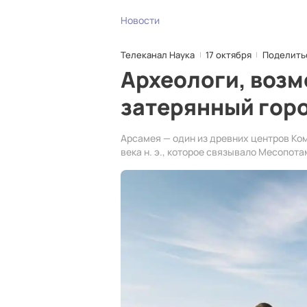
Новости
Телеканал Наука
17 октября
Поделить
Археологи, возм
затерянный гор
Арсамея — один из древних центров Комма
века н. э., которое связывало Месопот