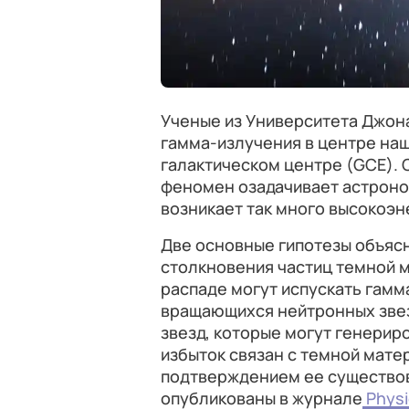
Ученые из Университета Джона
гамма-излучения в центре наше
галактическом центре (GCE). С
феномен озадачивает астроно
возникает так много высокоэн
Две основные гипотезы объяс
столкновения частиц темной м
распаде могут испускать гамм
вращающихся нейтронных звез
звезд, которые могут генерир
избыток связан с темной мате
подтверждением ее существов
опубликованы в журнале
Physi