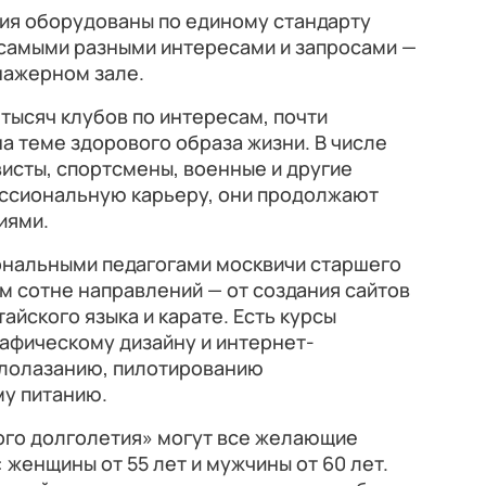
ия оборудованы по единому стандарту
 самыми разными интересами и запросами —
енажерном зале.
 тысяч клубов по интересам, почти
а теме здорового образа жизни. В числе
висты, спортсмены, военные и другие
ссиональную карьеру, они продолжают
иями.
ональными педагогами москвичи старшего
м сотне направлений — от создания сайтов
айского языка и карате. Есть курсы
графическому дизайну и интернет-
калолазанию, пилотированию
му питанию.
ого долголетия» могут все желающие
 женщины от 55 лет и мужчины от 60 лет.