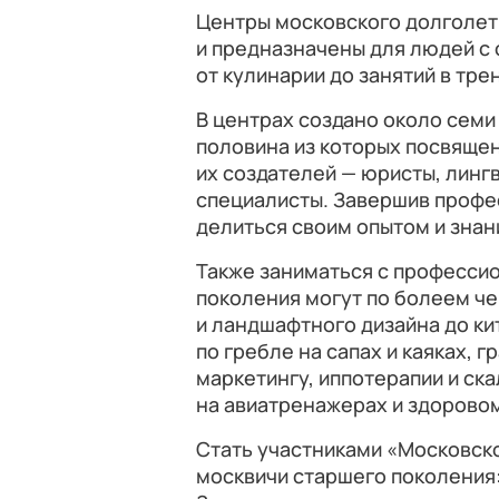
Центры московского долголет
и предназначены для людей с
от кулинарии до занятий в тр
В центрах создано около семи
половина из которых посвящен
их создателей — юристы, линг
специалисты. Завершив профе
делиться своим опытом и знан
Также заниматься с професси
поколения могут по болеем че
и ландшафтного дизайна до кит
по гребле на сапах и каяках, 
маркетингу, иппотерапии и с
на авиатренажерах и здорово
Стать участниками «Московск
москвичи старшего поколения: