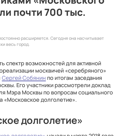
никами «Московского
ли почти 700 тыс.
постоянно расширяется. Сегодня она насчитывает
ки весь город.
ть спектр возможностей для активной
амореализации москвичей «серебряного»
л
Сергей Собянин
по итогам заседания
сквы. Его участники рассмотрели доклад
еля Мэра Москвы по вопросам социального
та «Московское долголетие».
ское долголетие»
кое долголетие»
начали в марте 2018 года.