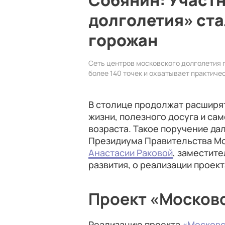
Собянин: Участ
долголетия» ста
горожан
Сеть центров московского долголетия 
более 140 точек и охватывает практичес
В столице продолжат расширя
жизни, полезного досуга и с
возраста. Такое поручение да
Президиума Правительства Мо
Анастасии Раковой
, заместит
развития, о реализации проек
Проект «Москов
Реализацию проекта
«Московс