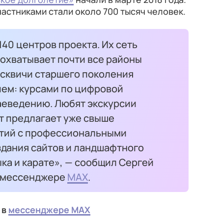
частниками стали около 700 тысяч человек.
140 центров проекта. Их сеть
 охватывает почти все районы
осквичи старшего поколения
ем: курсами по цифровой
раеведению. Любят экскурсии
т предлагает уже свыше
ятий с профессиональными
здания сайтов и ландшафтного
ыка и карате», — сообщил Сергей
в мессенджере
МАХ
.
 в
мессенджере MAX