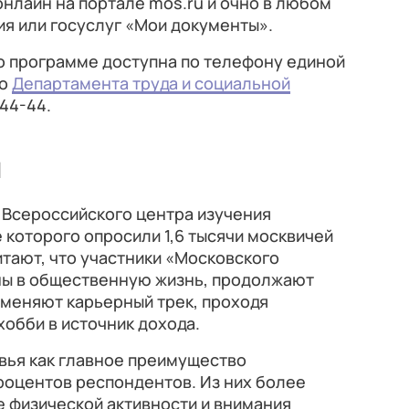
онлайн на портале mos.ru и очно в любом
я или госуслуг «Мои документы».
 программе доступна по телефону единой
го
Департамента труда и социальной
-44⁠-44.
й
 Всероссийского центра изучения
 которого опросили 1,6 тысячи москвичей
итают, что участники «Московского
ны в общественную жизнь, продолжают
 меняют карьерный трек, проходя
обби в источник дохода.
вья как главное преимущество
роцентов респондентов. Из них более
 физической активности и внимания