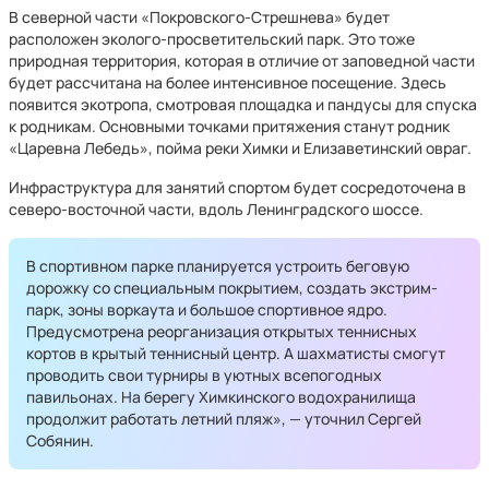
В северной части «Покровского-Стрешнева» будет
расположен эколого-просветительский парк. Это тоже
природная территория, которая в отличие от заповедной части
будет рассчитана на более интенсивное посещение. Здесь
появится экотропа, смотровая площадка и пандусы для спуска
к родникам. Основными точками притяжения станут родник
«Царевна Лебедь», пойма реки Химки и Елизаветинский овраг.
Инфраструктура для занятий спортом будет сосредоточена в
северо-восточной части, вдоль Ленинградского шоссе.
В спортивном парке планируется устроить беговую
дорожку со специальным покрытием, создать экстрим-
парк, зоны воркаута и большое спортивное ядро.
Предусмотрена реорганизация открытых теннисных
кортов в крытый теннисный центр. А шахматисты смогут
проводить свои турниры в уютных всепогодных
павильонах. На берегу Химкинского водохранилища
продолжит работать летний пляж», — уточнил Сергей
Собянин.