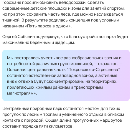
Горожане просили обновить велодорожки, сделать
современные детские площадки и зоны для занятий спортом,
но при этом сохранить часть леса, где можно наслаждаться
тишиной. В результате родилась концепция под условным
названием «Пять парков в одном».
Сергей Собянин подчеркнул, что благоустройство парка будет
максимально бережным и щадящим.
Мы постарались учесть все разнообразие точек зрения и
потребностей различных групп москвичей, — сказал он. —
Основная центральная часть “Покровского-Стрешнева”
останется естественной заповедной зоной, а активные
виды отдыха будут сконцентрированы на территориях,
прилегающих к жилым районам и транспортным
магистралям».
Центральный природный парк останется местом для тихих
прогулок по лесным тропам и уединенного отдыха в близком
контакте с природой. Общая длина прогулочных маршрутов
составит порядка пяти километров.