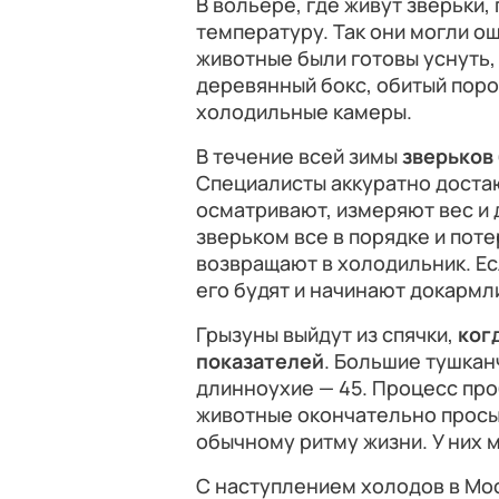
В вольере, где живут зверьки
температуру. Так они могли о
животные были готовы уснуть,
деревянный бокс, обитый поро
холодильные камеры.
В течение всей зимы
зверьков
Специалисты аккуратно достаю
осматривают, измеряют вес и 
зверьком все в порядке и поте
возвращают в холодильник. Ес
его будят и начинают докармл
Грызуны выйдут из спячки,
ког
показателей
. Большие тушкан
длинноухие — 45. Процесс про
животные окончательно просы
обычному ритму жизни. У них 
С наступлением холодов в Мо