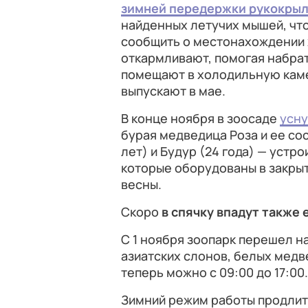
зимней передержки рукокры
найденных летучих мышей, что
сообщить о местонахождении 
откармливают, помогая набрат
помещают в холодильную каме
выпускают в мае.
В конце ноября в зоосаде
усну
бурая медведица Роза и ее со
лет) и Будур (24 года) — устро
которые оборудованы в закрыт
весны.
Скоро
в спячку впадут также
С 1 ноября зоопарк перешел н
азиатских слонов, белых медв
теперь можно с 09:00 до 17:00.
Зимний режим работы продлитс