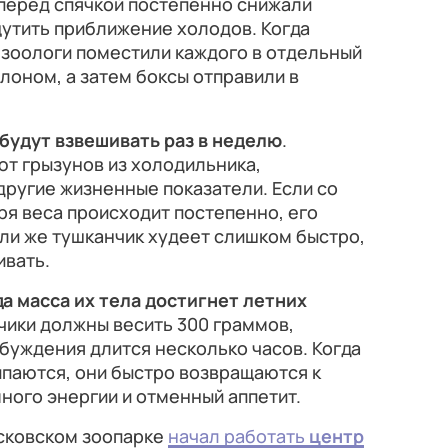
, перед спячкой постепенно снижали
щутить приближение холодов. Когда
 зоологи поместили каждого в отдельный
лоном, а затем боксы отправили в
 будут взвешивать раз в неделю
.
т грызунов из холодильника,
другие жизненные показатели. Если со
ря веса происходит постепенно, его
ли же тушканчик худеет слишком быстро,
ивать.
да масса их тела достигнет летних
чики должны весить 300 граммов,
буждения длится несколько часов. Когда
паются, они быстро возвращаются к
много энергии и отменный аппетит.
сковском зоопарке
начал работать
центр