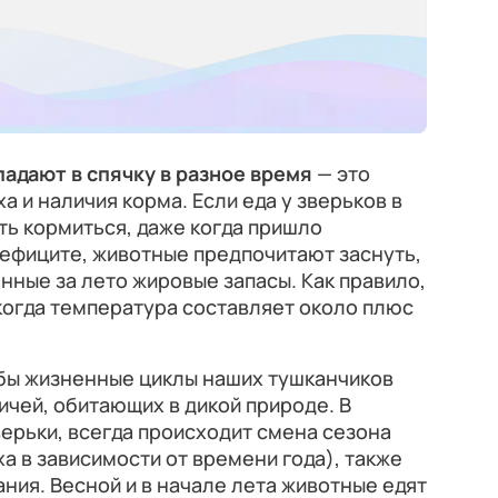
падают в спячку в разное время
— это
а и наличия корма. Если еда у зверьков в
ть кормиться, даже когда пришло
дефиците, животные предпочитают заснуть,
нные за лето жировые запасы. Как правило,
 когда температура составляет около плюс
обы жизненные циклы наших тушканчиков
дичей, обитающих в дикой природе. В
ерьки, всегда происходит смена сезона
а в зависимости от времени года), также
ния. Весной и в начале лета животные едят