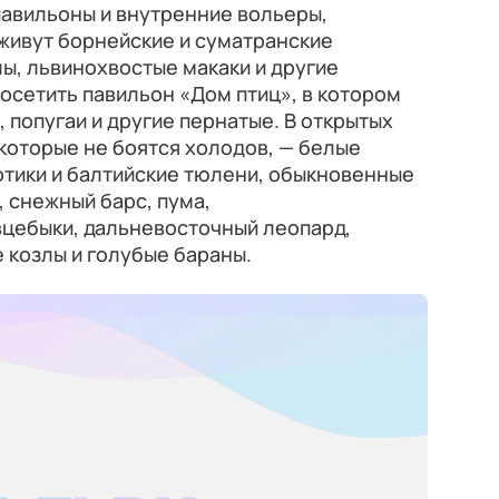
павильоны и внутренние вольеры,
живут борнейские и суматранские
ы, львинохвостые макаки и другие
осетить павильон «Дом птиц», в котором
 попугаи и другие пернатые. В открытых
которые не боятся холодов, — белые
отики и балтийские тюлени, обыкновенные
, снежный барс, пума,
вцебыки, дальневосточный леопард,
е козлы и голубые бараны.