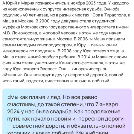
А Юрий и Мария познакомились в ноябре 2023 года. У каждого
из новоиспеченных супругов интересная судьба. Они оба
родились 40 лет назад, но в разных местах: Юра в Тирасполе, а
Маша в Москве. В 2000 году девушка стала студенткой
журфака Московского государственного университета имени
М.В. Ломоносова, а молодой человек в этом же году начал
самостоятельную жизнь в Москве. В 2006-м Машу признали
самым молодым кинопродюсером, а Юру — самым юным
менеджером по продажам. В 2008 году Юра потерял отца, а
Маша стала мамой особого ребенка. В 2014-м Маша со своим
фильмом стала участником Каннского фестиваля, в этом же
году Юра покорил Эверест. Она — кинорежиссер, он —
айтишник. Они шли друг к другу непростой дорогой, полной
испытаний, радости, счастливых и не очень событий.
«Мы как пламя и лед. Но все равно
счастливы, до такой степени, что 7 января
2024 у нас была свадьба. Как продолжение
пути, как начало новой и интересной дороги
— совместной дороги, и обязательно полной
хороших и ярких событий. Мы выбрали