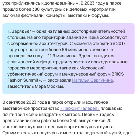
уже приблизились к допандемийным. В 2023 году в парке
прошло более 380 культурных и деловых мероприятий,
включая фестивали, концерты, выставки и форумы.
«„Зарядье“ — одна из главных достопримечательностей
столицы. На его территории здания XVI века соседствуют
с современной архитектурой. С момента открытия в 2017
году парк посетили более 66 миллионов человек, в
прошедшем году — 11,9 миллиона. Здесь находится
флагманский инфоцентр для туристов и проходят важные
городские мероприятия, такие как Московский
урбанистический форум и международный форум BRICS+
Fashion Summit», — рассказала
Наталья Сергунина
,
заместитель Мэра Москвы.
В сентябре 2023 года в парке открыли масштабное
выставочное пространство
«Паркинг Галерея»
площадью
почти три тысячи квадратных метров. Первыми здесь
представили свои работы более 250 выпускников 20
московских художественных и архитектурных вузов.
Одним из самых популярных мест стал подземный музей, где