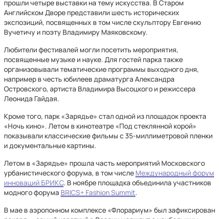
прошли четыре выставки на тему искусства. В Старом
Английском Дворе представили шесть исторических
экспозиций, посвященных в том числе скульптору Евгению
Вучетичу и поэту Владимиру Маяковскому.
Любители фестивалей могли посетить мероприятия,
посвященные музыке и науке. Для гостей парка также
организовывали тематические программы выходного дня,
например в честь юбилеев драматурга Александра
Островского, артиста Владимира Высоцкого и режиссера
Леонида Гайдая.
Кроме того, парк «Зарядье» стал одной из площадок проекта
«Ночь кино». Летом в кинотеатре «Под стеклянной корой»
показывали классические фильмы с 35-миллиметровой пленки
и документальные картины.
Летом в «Зарядье» прошла часть мероприятий Московского
урбанистического форума, в том числе
Международный форум
инноваций БРИКС
. В ноябре площадка объединила участников
модного форума
BRICS+ Fashion Summit
.
В мае в аэропонном комплексе «Флорариум» был зафиксирован