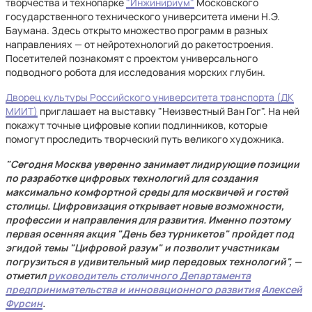
творчества и технопарке
"Инжинириум"
Московского
государственного технического университета имени Н.Э.
Баумана. Здесь открыто множество программ в разных
направлениях — от нейротехнологий до ракетостроения.
Посетителей познакомят с проектом универсального
подводного робота для исследования морских глубин.
Дворец культуры Российского университета транспорта (ДК
МИИТ)
приглашает на выставку "Неизвестный Ван Гог". На ней
покажут точные цифровые копии подлинников, которые
помогут проследить творческий путь великого художника.
"Сегодня Москва уверенно занимает лидирующие позиции
по разработке цифровых технологий для создания
максимально комфортной среды для москвичей и гостей
столицы. Цифровизация открывает новые возможности,
профессии и направления для развития. Именно поэтому
первая осенняя акция "День без турникетов" пройдет под
эгидой темы "Цифровой разум" и позволит участникам
погрузиться в удивительный мир передовых технологий", —
отметил
руководитель столичного Департамента
предпринимательства и инновационного развития
Алексей
Фурсин
.