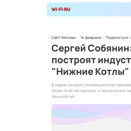
Сайт Москвы
14 февраля
Поделиться
Cергей Собянин
построят индус
"Нижние Котлы"
В парке наладят инновационное произв
области естественных и технических н
технологий.