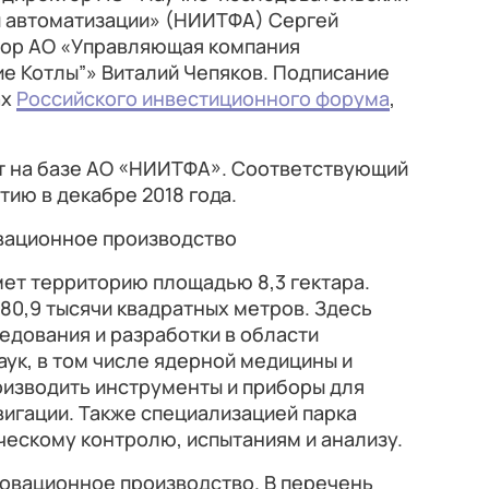
и автоматизации» (НИИТФА) Сергей
тор АО «Управляющая компания
е Котлы”» Виталий Чепяков. Подписание
ах
Российского инвестиционного форума
,
т на базе АО «НИИТФА». Соответствующий
тию в декабре 2018 года.
вационное производство
ет территорию площадью 8,3 гектара.
80,9 тысячи квадратных метров. Здесь
едования и разработки в области
аук, в том числе ядерной медицины и
оизводить инструменты и приборы для
вигации. Также специализацией парка
ческому контролю, испытаниям и анализу.
новационное производство. В перечень