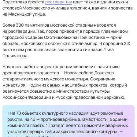
Подготовка проекта
реставрации
идет также в здании кухни-
столовой Московского училища живописи, ваяния и зодчества
на Мясницкой улице.
Более 300 памятников московской старины находятся
на реставрации. Так, город приводит в порядок главный дом
городской усадьбы Охотниковых на Пречистенке — яркий
образец московского особняка в стиле ампир. В середине XIX
века в нем располагалась знаменитая гимназия Льва
Поливанова.
Начались работы по реставрации живописи в памятнике
древнерусского зодчества — Новом соборе Донского
ставропигиального мужского монастыря. Сохранение
монастыря — один из самых масштабных проектов, который
реализуется совместно с Министерством культуры
Российской Федерации и Русской православной церковью.
«На 70 объектах культурного наследия идут ремонтные
работы, на 40 — противоаварийные. В частности, в здании
комбината газеты “Правда” ведется демонтаж аварийных
участков перекрытий и закрытие теплового контура», —