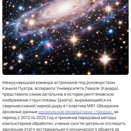
Международная команда астрономов под руководством
Камиля Пуатра, аспиранта Университета Лаваля (Канада),
представила самое детальное в истории рентгеновское
изображение струи плазмы (джета), вырывающейся из
сверхмассивной черной дыры в галактике М87. Объединив
архивные данные
космической обсерватории «Чандра»
за
период с 2012 по 2025 год и применив передовые методы
компьютерной обработки, ученые смогли детально отследить
эволюцию этого экстремального космического объекта за