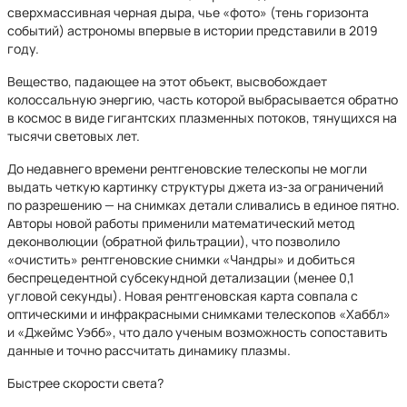
сверхмассивная черная дыра, чье «фото» (тень горизонта
событий) астрономы впервые в истории представили в 2019
году.
Вещество, падающее на этот объект, высвобождает
колоссальную энергию, часть которой выбрасывается обратно
в космос в виде гигантских плазменных потоков, тянущихся на
тысячи световых лет.
До недавнего времени рентгеновские телескопы не могли
выдать четкую картинку структуры джета из-за ограничений
по разрешению — на снимках детали сливались в единое пятно.
Авторы новой работы применили математический метод
деконволюции (обратной фильтрации), что позволило
«очистить» рентгеновские снимки «Чандры» и добиться
беспрецедентной субсекундной детализации (менее 0,1
угловой секунды). Новая рентгеновская карта совпала с
оптическими и инфракрасными снимками телескопов «Хаббл»
и «Джеймс Уэбб», что дало ученым возможность сопоставить
данные и точно рассчитать динамику плазмы.
Быстрее скорости света?