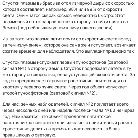
Сгустки плазмы выбрасываются из черной дыры со скоростью,
которая составляет, например, 98% или 99% от скорости
света. Они мчатся сквозь космос невероятно быстро. Этот
плазменный поток направлен не в сторону, а почти прямо на
Землю (под небольшим углом к лучу нашего зрения).
Из-за того, что плазма летит почти со скоростью света вслед
за тем излучением, которое она сама же и испускает, возникает
сжатие времени для наблюдателя. Это выглядит примерно так:
Сгусток плазмы испускает первый пучок фотонов (световой
сигнал №1) в сторону Земли. Сгусток продолжает лететь в ту
же сторону со скоростью, едва уступающей скорости света. За
год он преодолевает огромное расстояние, почти «сидя на
хвосте» у первого пучка света. Через год объект испускает
второй пучок фотонов (световой сигнал №2).
Для нас, земных наблюдателей, сигнал №2 прилетает всего
через несколько дней или недель после сигнала №1, а не через
год. Нам кажется, что объект преодолел гигантское
расстояние за считанные дни, из-за чего примитивный расчет
«расстояние делить на время» выдает скорость, в 5 раз
превышающую световую.