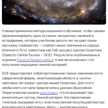
Ученые применили методы машинного обучения, чтобы заново
проанализировать одно из самых загадочных явлений в
астрофизике, которое уже более десяти лет не дает покоя
научному сообществу — слабое гамма-свечение из сердца
Млечного Пути, известное как ГэВ-эксцесс центра Галактики
(Galactic Center Excess — GCE). Результаты опубликованы в
журнале
Physical Review Letters
, и они не исключают, что
излучение порождено темной материей.
GCE представляет собой протяженное гамма-свечение почти
сферической формы, охватывающее область в тысячи
световых лет вокруг центра нашей Галактики. Для этого
необычного сигнала предлагались разные объяснения.
Теоретические модели
допускают
, что он возникает при
аннигиляции частиц темной материи. Альтернативная
гипотеза связывает его с многочисленной популяцией быстро
вращающихся нейтронных звезд — миллисекундных