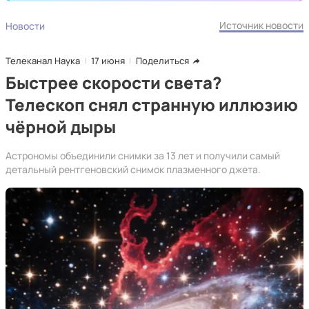
Источник новости
Новости
Телеканал Наука
17 июня
Поделиться
Быстрее скорости света?
Телескоп снял странную иллюзию
чёрной дыры
Астрономы объединили снимки за 13 лет и получили самый
детальный рентгеновский снимок плазменного джета.