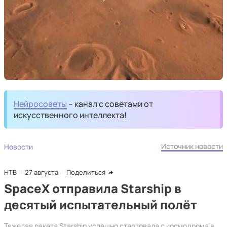
Нейросоветы
– канал с советами от
искусственного интеллекта!
Источник новости
Новости
НТВ
27 августа
Поделиться
SpaceX отправила Starship в
десятый испытательный полёт
Тяжелая ракета Starship успешно стартовала с космодрома в