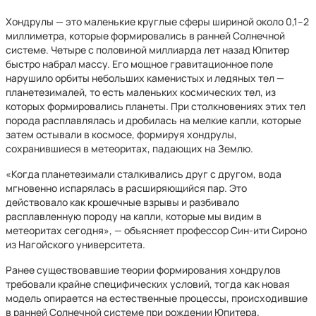
Хондрулы — это маленькие круглые сферы шириной около 0,1–2
миллиметра, которые формировались в ранней Солнечной
системе. Четыре с половиной миллиарда лет назад Юпитер
быстро набрал массу. Его мощное гравитационное поле
нарушило орбиты небольших каменистых и ледяных тел —
планетезималей, то есть маленьких космических тел, из
которых формировались планеты. При столкновениях этих тел
порода расплавлялась и дробилась на мелкие капли, которые
затем остывали в космосе, формируя хондрулы,
сохранившиеся в метеоритах, падающих на Землю.
«Когда планетезимали сталкивались друг с другом, вода
мгновенно испарялась в расширяющийся пар. Это
действовало как крошечные взрывы и разбивало
расплавленную породу на капли, которые мы видим в
метеоритах сегодня», — объясняет профессор Син-ити Сироно
из Нагойского университета.
Ранее существовавшие теории формирования хондрулов
требовали крайне специфических условий, тогда как новая
модель опирается на естественные процессы, происходившие
в ранней Солнечной системе при рождении Юпитера.