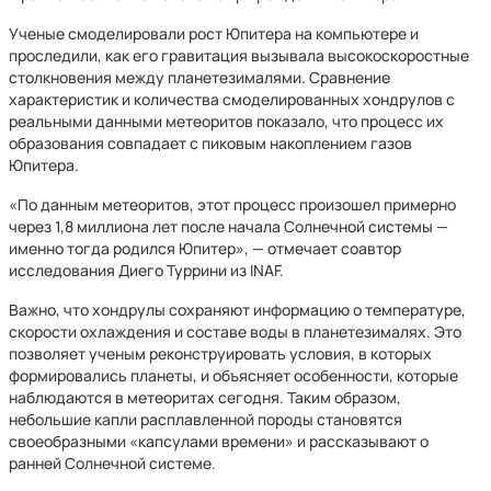
Ученые смоделировали рост Юпитера на компьютере и
проследили, как его гравитация вызывала высокоскоростные
столкновения между планетезималями. Сравнение
характеристик и количества смоделированных хондрулов с
реальными данными метеоритов показало, что процесс их
образования совпадает с пиковым накоплением газов
Юпитера.
«По данным метеоритов, этот процесс произошел примерно
через 1,8 миллиона лет после начала Солнечной системы —
именно тогда родился Юпитер», — отмечает соавтор
исследования Диего Туррини из INAF.
Важно, что хондрулы сохраняют информацию о температуре,
скорости охлаждения и составе воды в планетезималях. Это
позволяет ученым реконструировать условия, в которых
формировались планеты, и объясняет особенности, которые
наблюдаются в метеоритах сегодня. Таким образом,
небольшие капли расплавленной породы становятся
своеобразными «капсулами времени» и рассказывают о
ранней Солнечной системе.