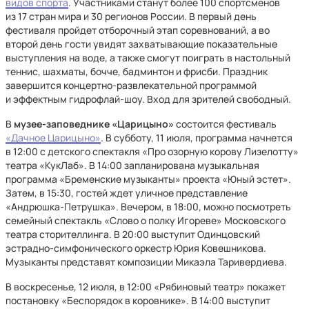
видов спорта
. Участниками станут более 100 спортсменов
из 17 стран мира и 30 регионов России. В первый день
фестиваля пройдет отборочный этап соревнований, а во
второй день гости увидят захватывающие показательные
выступления на воде, а также смогут поиграть в настольный
теннис, шахматы, бочче, бадминтон и фрисби. Праздник
завершится концертно-развлекательной программой
и эффектным гидрофлай-шоу. Вход для зрителей свободный.
В
музее-заповеднике «Царицыно»
состоится фестиваль
«Дачное Царицыно»
. В субботу, 11 июля, программа начнется
в 12:00 с детского спектакля «Про озорную корову Лизелотту»
театра «КукЛаб». В 14:00 запланирована музыкальная
программа «Бременские музыканты» проекта «Юный эстет».
Затем, в 15:30, гостей ждет уличное представление
«Андрюшка-Петрушка». Вечером, в 18:00, можно посмотреть
семейный спектакль «Слово о полку Игореве» Московского
театра сторителлинга. В 20:00 выступит Одинцовский
эстрадно-симфонического оркестр Юрия Ковешникова.
Музыканты представят композиции Микаэла Таривердиева.
В воскресенье, 12 июля, в 12:00 «Рябиновый театр» покажет
постановку «Беспорядок в коровнике». В 14:00 выступит