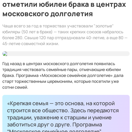
отметили юбилеи брака в центрах
московского долголетия
Чаще всего за год в торжествах участвовали "золотые"
юбиляры (50 лет в браке) — таких крепких союзов набралось
более 280. Свыше 120 пар отпраздновали 40-летие, а еще 80 —
45-летие совместной жизни.
Год назад в центрах московского долголетия появилась
традиция чествовать семейные пары, отмечающие юбилеи
брака. Программа «Московское семейное долголетие» дала
старт торжественным церемониям, которые посетили уже
сотни семей.
«Крепкая семья — это основа, на которой
строится все общество. Здесь передаются
традиции, уважение к старшим и умение
заботиться друг о друге. Программа
“Московское семейное долголетие”