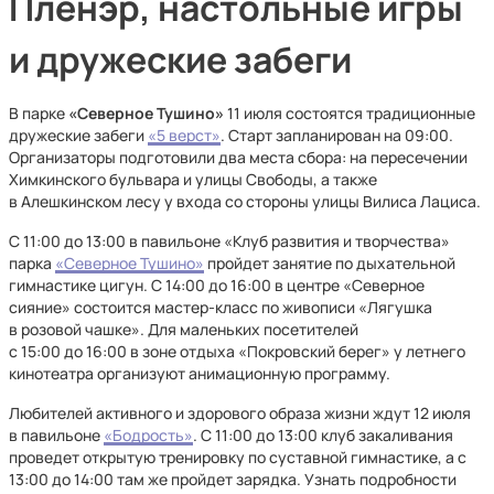
Пленэр, настольные игры
и дружеские забеги
В парке
«Северное Тушино»
11 июля состоятся традиционные
дружеские забеги
«5 верст»
. Старт запланирован на 09:00.
Организаторы подготовили два места сбора: на пересечении
Химкинского бульвара и улицы Свободы, а также
в Алешкинском лесу у входа со стороны улицы Вилиса Лациса.
С 11:00 до 13:00 в павильоне «Клуб развития и творчества»
парка
«Северное Тушино»
пройдет занятие по дыхательной
гимнастике цигун. С 14:00 до 16:00 в центре «Северное
сияние» состоится мастер-класс по живописи «Лягушка
в розовой чашке». Для маленьких посетителей
с 15:00 до 16:00 в зоне отдыха «Покровский берег» у летнего
кинотеатра организуют анимационную программу.
Любителей активного и здорового образа жизни ждут 12 июля
в павильоне
«Бодрость»
. С 11:00 до 13:00 клуб закаливания
проведет открытую тренировку по суставной гимнастике, а с
13:00 до 14:00 там же пройдет зарядка. Узнать подробности