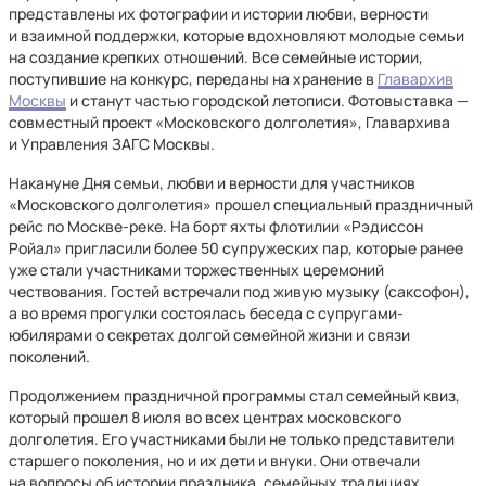
представлены их фотографии и истории любви, верности
и взаимной поддержки, которые вдохновляют молодые семьи
на создание крепких отношений. Все семейные истории,
поступившие на конкурс, переданы на хранение в
Главархив
Москвы
и станут частью городской летописи. Фотовыставка —
совместный проект «Московского долголетия», Главархива
и Управления ЗАГС Москвы.
Накануне Дня семьи, любви и верности для участников
«Московского долголетия» прошел специальный праздничный
рейс по Москве-реке. На борт яхты флотилии «Рэдиссон
Ройал» пригласили более 50 супружеских пар, которые ранее
уже стали участниками торжественных церемоний
чествования. Гостей встречали под живую музыку (саксофон),
а во время прогулки состоялась беседа с супругами-
юбилярами о секретах долгой семейной жизни и связи
поколений.
Продолжением праздничной программы стал семейный квиз,
который прошел 8 июля во всех центрах московского
долголетия. Его участниками были не только представители
старшего поколения, но и их дети и внуки. Они отвечали
на вопросы об истории праздника, семейных традициях