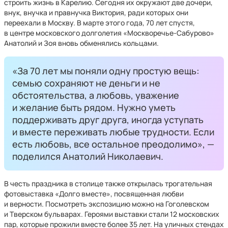
строить жизнь в Карелию. Сегодня их окружают две дочери,
внук, внучка и правнучка Виктория, ради которых они
переехали в Москву. В марте этого года, 70 лет спустя,
в центре московского долголетия «Москворечье-Сабурово»
Анатолий и Зоя вновь обменялись кольцами.
«За 70 лет мы поняли одну простую вещь:
семью сохраняют не деньги и не
обстоятельства, а любовь, уважение
и желание быть рядом. Нужно уметь
поддерживать друг друга, иногда уступать
и вместе переживать любые трудности. Если
есть любовь, все остальное преодолимо», —
поделился Анатолий Николаевич.
В честь праздника в столице также открылась трогательная
фотовыставка «Долго вместе», посвященная любви
и верности. Посмотреть экспозицию можно на Гоголевском
и Тверском бульварах. Героями выставки стали 12 московских
пар, которые прожили вместе более 35 лет. На уличных стендах