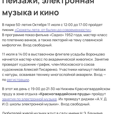
Пейзажи, электронная
музыка и кино
В парке 50-летия Октября 11 июля с 12:00 до 17:00 пройдет
пикник
«Сюжеты лета: от былин до современности»
.
В программе показ фильма «Садко» 1952 года, мастер-класс
по плетению венков, а также лекторий на тему славянской
мифологии. Вход свободный.
11 июля в 14:00 в выставочном флигеле усадьбы Воронцово
начнется мастер-класс по академической живописи. Занятие
проведет художник-график, член Московского союза
художников Алексей Писаренко. Участники напишут пейзаж
с натуры, осваивая технику многослойной акварели. Вход —
по
регистрации
.
В этот же день с 19:00 до 21:30 на Нижнем Красногвардейском
пруду в зоне отдыха
«Красногвардейские пруды»
пройдут
занятия по электронной музыке
. Их проведут диджеи «А.У. Д.
И.О. школы электронной музыки». Вход свободный.
Любителей живой музыки ждут в саду имени Н.Э. Баумана