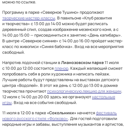
можно по ссылке.
Программу в парке «Северное Тушино» продолжают
творческие мастер-классы
. В павильоне «Клуб развития
и творчества» с 13:00 до 14:00 можно будет расписать
деревянный спил, создав изображение мезенского коня, а с
14:00 до 15:00 — присоединиться к занятию «День капибары».
В центре «Северное сияние» с 14:00 до 16:00 пройдет мастер-
класс по живописи «Синяя бабочка». Вход на все мероприятия
свободный.
Напротив лодочной станции в
Лианозовском парке
11 июля
с 10:00 до 12:00 состоится
пленэр
. Каждый желающий сможет
попробовать себя в роли художника и написать пейзаж.
Лучшие работы будут представлены на выставках детского
центра «Водолей». В этот же день с 12:00 до 13:00 в домике
творчества прочитают
психологическую лекцию для женщин
.
12 июля с 14:00 до 20:00 здесь же организуют
настольные
игры
. Вход на все события свободный.
11 июля в 12:00 в парке
«Сокольники»
начнется
фестиваль
нового русского стиля «Фолково»
. Для гостей подготовили
народные игры и забавы, выступления музыкантов и артистов,