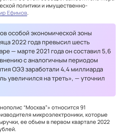
еской политики и имущественно-
ир Ефимов
.
ов особой экономической зоны
яца 2022 года превысил шесть
ре — марте 2021 года он составил 5,6
авнению с аналогичным периодом
ятия ОЭЗ заработали 4,4 миллиарда
ль увеличился на треть», — уточнил
нополис “Москва”» относится 91
оизводителя микроэлектроники, которые
ыручки, ее объем в первом квартале 2022
ублей.