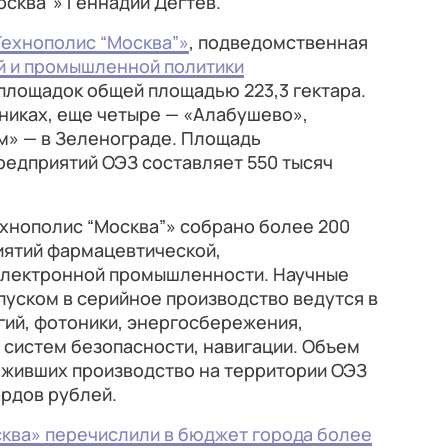
сква”» Геннадий Дегтев.
Технополис “Москва”»
, подведомственная
й и промышленной политики
ь площадок общей площадью 223,3 гектара.
тниках, еще четыре — «Алабушево»,
м» — в Зеленограде. Площадь
редприятий ОЭЗ составляет 550 тысяч
ехнополис “Москва”» собрано более 200
ятий фармацевтической,
электронной промышленности. Научные
уском в серийное производство ведутся в
гий, фотоники, энергосбережения,
 систем безопасности, навигации. Объем
оживших производство на территории ОЭЗ
ардов рублей.
ква» перечислили в бюджет города более