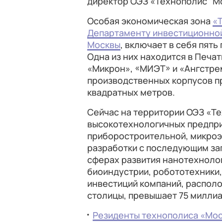
директор ОЭЗ «Технополис “Мо
Особая экономическая зона
«
Департаменту инвестиционно
Москвы
, включает в себя пят
Одна из них находится в Печа
«Микрон», «МИЭТ» и «Ангстре
производственных корпусов п
квадратных метров.
Сейчас на территории ОЭЗ «Т
высокотехнологичных предпри
приборостроительной, микро
разработки с последующим зап
сферах развития нанотехноло
биоиндустрии, робототехники,
инвестиций компаний, распол
столицы, превышает 75 милли
Резиденты технополиса «Мос