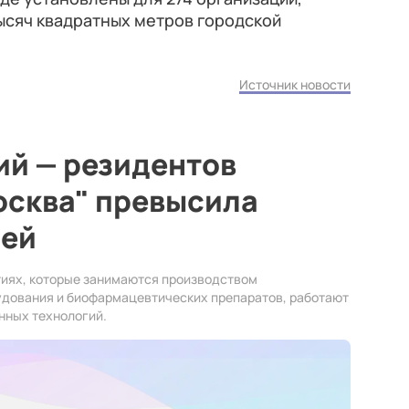
ысяч квадратных метров городской
Источник новости
ий — резидентов
осква" превысила
лей
тиях, которые занимаются производством
удования и биофармацевтических препаратов, работают
нных технологий.