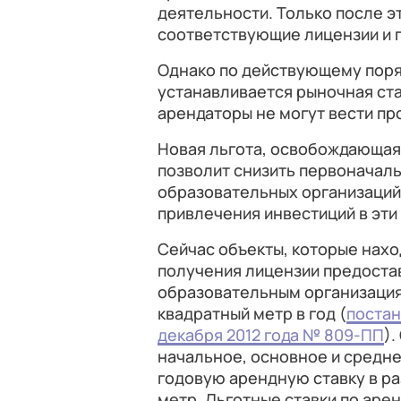
деятельности. Только после э
соответствующие лицензии и 
Однако по действующему поря
устанавливается рыночная ста
арендаторы не могут вести пр
Новая льгота, освобождающая 
позволит снизить первоначал
образовательных организаций
привлечения инвестиций в эти
Сейчас объекты, которые нахо
получения лицензии предоста
образовательным организациям
квадратный метр в год (
постан
декабря 2012 года № 809-ПП
).
начальное, основное и средн
годовую арендную ставку в ра
метр. Льготные ставки по аре