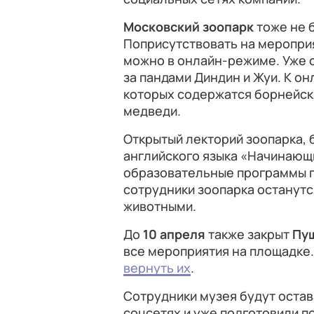
Московский зоопарк
тоже не 
Поприсутствовать на мероприя
можно в онлайн-режиме. Уже 
за пандами Диндин и Жуи. К о
которых содержатся борнейск
медведи.
Открытый лекторий зоопарка, 
английского языка «Начинающ
образовательные программы п
сотрудники зоопарка останутся
животными.
До
10 апреля
также закрыт
Пу
все мероприятия на площадке.
вернуть их
.
Сотрудники музея будут остава
соцсетях и уже подготовили п