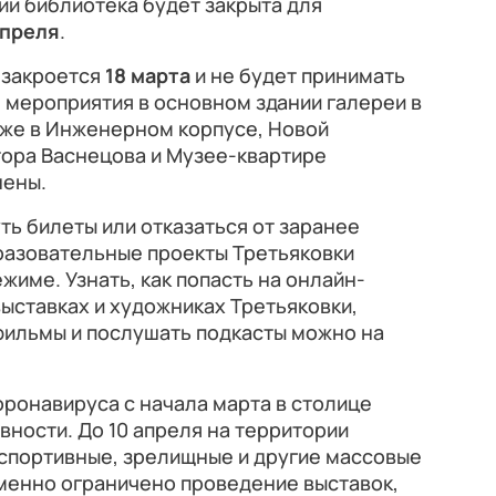
и библиотека будет закрыта для
апреля
.
 закроется
18 марта
и не будет принимать
е мероприятия в основном здании галереи в
кже в Инженерном корпусе, Новой
тора Васнецова и Музее-квартире
нены.
ть билеты или отказаться от заранее
разовательные проекты Третьяковки
жиме. Узнать, как попасть на онлайн-
выставках и художниках Третьяковки,
ильмы и послушать подкасты можно на
оронавируса с начала марта в столице
ности. До 10 апреля на территории
 спортивные, зрелищные и другие массовые
еменно ограничено проведение выставок,