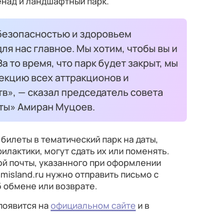
енад и ландшафтный парк.
безопасностью и здоровьем
ля нас главное. Мы хотим, чтобы вы и
а то время, что парк будет закрыт, мы
кцию всех аттракционов и
в», — сказал председатель совета
ты» Амиран Муцоев.
билеты в тематический парк на даты,
лактики, могут сдать их или поменять.
ой почты, указанного при оформлении
amisland.ru нужно отправить письмо с
 обмене или возврате.
появится на
официальном сайте
и в