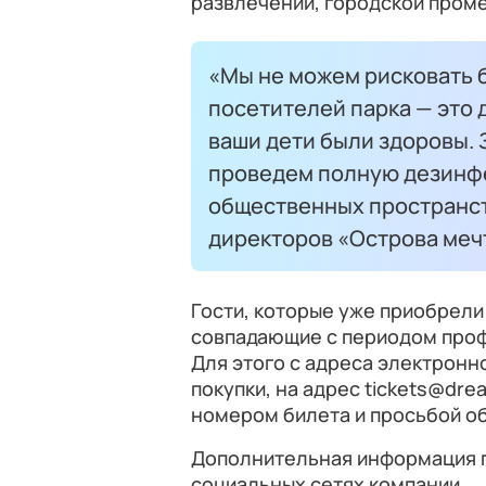
развлечений, городской пром
«Мы не можем рисковать 
посетителей парка — это д
ваши дети были здоровы. З
проведем полную дезинфе
общественных пространст
директоров «Острова меч
Гости, которые уже приобрели 
совпадающие с периодом профи
Для этого с адреса электронн
покупки, на адрес tickets@dre
номером билета и просьбой об
Дополнительная информация 
социальных сетях компании.