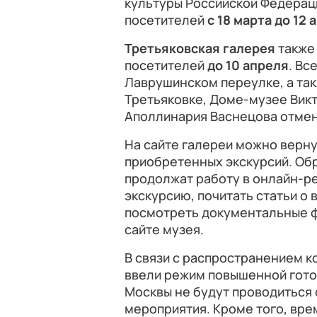
культуры Российской Федераци
посетителей
с 18 марта до 12 
Третьяковская галерея
также
посетителей
до 10 апреля
. Вс
Лаврушинском переулке, а та
Третьяковке, Доме-музее Вик
Аполлинария Васнецова отме
На сайте галереи можно верну
приобретенных экскурсий. Об
продолжат работу в онлайн-ре
экскурсию, почитать статьи о 
посмотреть документальные ф
сайте музея.
В связи с распространением к
ввели режим повышенной готов
Москвы не будут проводиться
мероприятия. Кроме того, вр