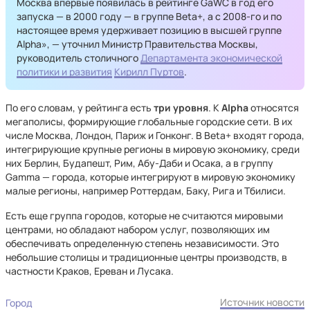
Москва впервые появилась в рейтинге GaWC в год его
запуска — в 2000 году — в группе Beta+, а с 2008-го и по
настоящее время удерживает позицию в высшей группе
Alpha», — уточнил Министр Правительства Москвы,
руководитель столичного
Департамента экономической
политики и развития
Кирилл Пуртов
.
По его словам, у рейтинга есть
три уровня
. К
Alpha
относятся
мегаполисы, формирующие глобальные городские сети. В их
числе Москва, Лондон, Париж и Гонконг. В Beta+ входят города,
интегрирующие крупные регионы в мировую экономику, среди
них Берлин, Будапешт, Рим, Абу-Даби и Осака, а в группу
Gammа — города, которые интегрируют в мировую экономику
малые регионы, например Роттердам, Баку, Рига и Тбилиси.
Есть еще группа городов, которые не считаются мировыми
центрами, но обладают набором услуг, позволяющих им
обеспечивать определенную степень независимости. Это
небольшие столицы и традиционные центры производств, в
частности Краков, Ереван и Лусака.
Источник новости
Город