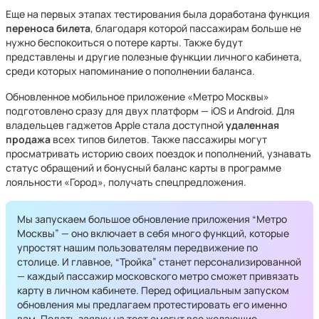
Еще на первых этапах тестирования была доработана функция
переноса билета
, благодаря которой пассажирам больше не
нужно беспокоиться о потере карты. Также будут
представлены и другие полезные функции личного кабинета,
среди которых напоминание о пополнении баланса.
Обновленное мобильное приложение «Метро Москвы»
подготовлено сразу для двух платформ — iOS и Android. Для
владельцев гаджетов Apple стала доступной
удаленная
продажа
всех типов билетов. Также пассажиры могут
просматривать историю своих поездок и пополнений, узнавать
статус обращений и бонусный баланс карты в программе
лояльности «Город», получать спецпредложения.
Мы запускаем большое обновление приложения “Метро
Москвы” — оно включает в себя много функций, которые
упростят нашим пользователям передвижение по
столице. И главное, “Тройка” станет персонализированной
— каждый пассажир московского метро сможет привязать
карту в личном кабинете. Перед официальным запуском
обновления мы предлагаем протестировать его именно
вам. Подать заявку на тест смогут все желающие,