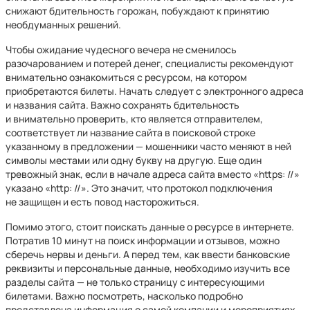
снижают бдительность горожан, побуждают к принятию
необдуманных решений.
Чтобы ожидание чудесного вечера не сменилось
разочарованием и потерей денег, специалисты рекомендуют
внимательно ознакомиться с ресурсом, на котором
приобретаются билеты. Начать следует с электронного адреса
и названия сайта. Важно сохранять бдительность
и внимательно проверить, кто является отправителем,
соответствует ли название сайта в поисковой строке
указанному в предложении — мошенники часто меняют в ней
символы местами или одну букву на другую. Еще один
тревожный знак, если в начале адреса сайта вместо «https: //»
указано «http: //». Это значит, что протокол подключения
не защищен и есть повод насторожиться.
Помимо этого, стоит поискать данные о ресурсе в интернете.
Потратив 10 минут на поиск информации и отзывов, можно
сберечь нервы и деньги. А перед тем, как ввести банковские
реквизиты и персональные данные, необходимо изучить все
разделы сайта — не только страницу с интересующими
билетами. Важно посмотреть, насколько подробно
представлена информация о самой компании и мероприятиях,