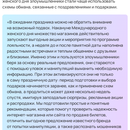
женского дня злоумышленники стали чаще использовать
схемы обмана, связанные с поздравлениями и подарками.
«В ожидании праздника можно не обратить внимание
на возможный подвох. Накануне Международного
женского дня множество магазинов действительно
запускают выгодные акции и мероприятия по программе
лояльности, а неделя до и после памятной даты наполнена
радостными встречами и теплым общением с друзьями
и близкими. Именно этим и пользуются злоумышленники:
беря за основу реальные предложения, они стараются
с помощью уловок и манипуляций выманить необходимую
информацию. При этом активизируются они не только
в саму праздничную дату: период подготовки и выбора
подарков начинается заранее, как и применение схем
обмана, а продлиться может даже несколько недель
спустя, имитируя запоздалые сюрпризы, рекламные акции
и распродажи. Мы подготовили простые и понятные
рекомендации, которые помогут проверить надежность
интернет-магазина или сайта по продаже билетов,
отличить выгодное предложение известного бренда
от попытки манипуляции, а также распознать мошенников