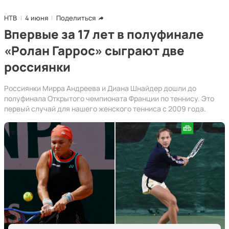
НТВ
4 июня
Поделиться
Впервые за 17 лет в полуфинале
«Ролан Гаррос» сыграют две
россиянки
Россиянки Мирра Андреева и Диана Шнайдер дошли до
полуфинала Открытого чемпионата Франции по теннису. Это
первый случай для нашего женского тенниса с 2009 года.