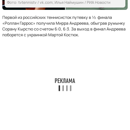
Фото: tvtennistv / vk.com; Илья Наймушин / РИА Новости
Первой из российских теннисисток путевку в ½ финала
«Роллан Гаррос» получила Мирра Андреева, обыграв румынку
Сорану Кырстю со счетом 6:0, 6:3. За выход в финал Андреева
поборется с украинкой Мартой Костюк.