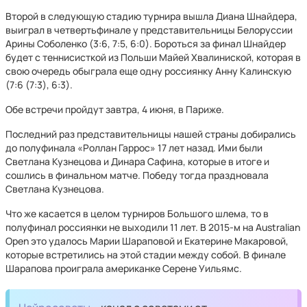
Второй в следующую стадию турнира вышла Диана Шнайдера,
выиграл в четвертьфинале у представительницы Белоруссии
Арины Соболенко (3:6, 7:5, 6:0). Бороться за финал Шнайдер
будет с теннисисткой из Польши Майей Хвалиниской, которая в
свою очередь обыграла еще одну россиянку Анну Калинскую
(7:6 (7:3), 6:3).
Обе встречи пройдут завтра, 4 июня, в Париже.
Последний раз представительницы нашей страны добирались
до полуфинала «Роллан Гаррос» 17 лет назад. Ими были
Светлана Кузнецова и Динара Сафина, которые в итоге и
сошлись в финальном матче. Победу тогда праздновала
Светлана Кузнецова.
Что же касается в целом турниров Большого шлема, то в
полуфинал россиянки не выходили 11 лет. В 2015-м на Australian
Open это удалось Марии Шараповой и Екатерине Макаровой,
которые встретились на этой стадии между собой. В финале
Шарапова проиграла американке Серене Уильямс.