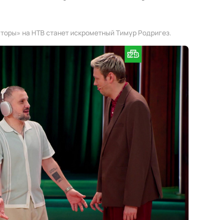
торы» на НТВ станет искрометный Тимур Родригез.