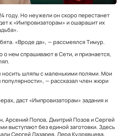
24 году. Но неужели он скоро перестанет
ет к «Импровизаторам» и ошарашит их
адьба».
бята. «Вроде да», — рассмеялся Тимур.
о о нем спрашивают в Сети, и признается,
ляп.
л носить шляпы с маленькими полями. Мои
й популярности», — рассказал член жюри
мерах, даст «Импровизаторам» задания и
, Арсений Попов, Дмитрий Позов и Сергей
ми выступают без единой заготовки. Здесь
вали Сергей Лазарев, Лера Кудрявцева,