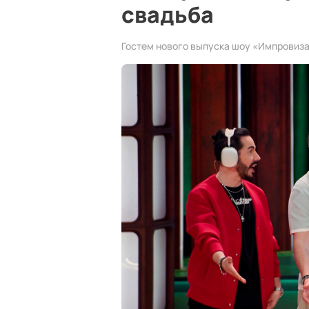
свадьба
Гостем нового выпуска шоу «Импровиза