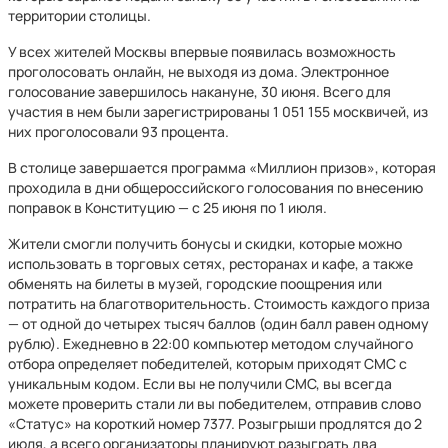
территории столицы.
У всех жителей Москвы впервые появилась возможность
проголосовать онлайн, не выходя из дома. Электронное
голосование завершилось накануне, 30 июня. Всего для
участия в нем были зарегистрированы 1 051 155 москвичей, из
них проголосовали 93 процента.
В столице завершается программа «Миллион призов», которая
проходила в дни общероссийского голосования по внесению
поправок в Конституцию — с 25 июня по 1 июля.
Жители смогли получить бонусы и скидки, которые можно
использовать в торговых сетях, ресторанах и кафе, а также
обменять на билеты в музей, городские поощрения или
потратить на благотворительность. Стоимость каждого приза
— от одной до четырех тысяч баллов (один балл равен одному
рублю). Ежедневно в 22:00 компьютер методом случайного
отбора определяет победителей, которым приходят СМС с
уникальным кодом. Если вы не получили СМС, вы всегда
можете проверить стали ли вы победителем, отправив слово
«Статус» на короткий номер 7377. Розыгрыши продлятся до 2
июля, а всего организаторы планируют разыграть два