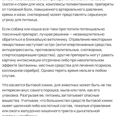
(капли и спреи для носа, комплексы поливитаминов, препараты
от головной боли, повышенного артериального давления,
кремы и мази, снотворные) может представлять серьезную
угрозу для питомца.
Если собака или кошка все-таки проглотили потенциально
токсичный препарат, лучшее решение — незамедлительно
обратиться в ближайшую ветклинику. Отравление некоторыми
лекарствами наступает остро (антигипертензивные средства,
антидепрессанты, противовоспалительные, снотворные,
спиртосодержащие средства), другие препараты могут давать
картину интоксикации отсрочено либо при накопительном
эффекте (витамины, местные средства для лечения псориаза,
коллоидное серебро). Однако терять время нельзя в любом
случае.
Что касается бытовой химии, для животных может быть не так
интересен вкус самого порошка, мыла или геля, как его
упаковка. Разгрызая ее, питомец заглатывает опасные
вещества. Учитывая, что большинство средств бытовой химии
имеет щелочной либо кислотный состав, тяжелые отравления
или ожоги желудочно-кишечного тракта и дыхательной
системы неизбежны.