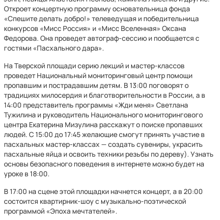
Откроет концертную программу основательница фонда
«Спешите делать добро!» телеведущая и победительница
конкурсов «Мисс Россия» и «Мисс Вселенная» Оксана
Федорова. Она проведет автограф-сессию и пообщается с
гостями «Пасхального дара».
На Тверской площади серию лекций и мастер-классов
проведет Национальный мониторинговый центр помощи
пропавшим и пострадавшим детям. В 13:00 поговорят о
традициях милосердия и благотворительности в России, а в
14:00 представитель программы «Жди меня» Светлана
Тужилина и руководитель Национального мониторингового
центра Екатерина Мизулина расскажут о поиске пропавших
людей. С 15:00 до 17:45 желающие смогут принять участие в
пасхальных мастер-классах — создать сувениры, украсить
пасхальные яйца и освоить техники резьбы по дереву). Узнать
основы безопасного поведения в интернете можно будет на
уроке в 18:00.
В 17:00 на сцене этой площадки начнется концерт, а в 20:00
состоится квартирник-шоу с музыкально-поэтической
программой «Эпоха мечтателей».