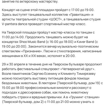
занятие по актерскому мастерству.
Концерт на сцене этой площадки пройдет с 17:00 до 19:00.
Здесь выступят танцевальный коллектив «Гравитация» и
артисты театральной студии «ШЭСТ», а танцевальная студия
V-pantera dance проведет спортивный мастер-класс.
На Тверской площади пройдут мастер-классы по танцам с
11:00 до 14:00. Продолжить танцевать можно будет на
концертах Shoo Music Band (с 16:00 до 18:00) и Kaver Band (с
19:00 до 20:00). Закончится вечер музыкально-поэтическим
спектаклем «Признание». Песни и стихотворения, написанные
женщинами в XX и XXI веках, исполнят в 20:00.
29 и 30 апреля в течение дня на Тверском бульваре продолжит
работать фестивальный спецпроект «Четвероногий друг».
Возле памятников Сергею Есенину и Клименту Тимирязеву
можно посмотреть выставку питомцев фондов помощи
бездомным животным. В лектории (Тверской бульвар, дом 19) с
15:00 до 18:00 профессиональные кинологи расскажут о
подходах к дрессировке собак, как помочь животному
победить страхи и вредные привычки. А в «Груминг-станции»
(Тверской бульвар, дом 2) с 11:00 до 21:00 можно узнать о