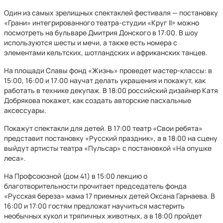
Один из самых зрелищных спектаклей фестиваля — постановку
«Грани» интегрированного театра-студии «Круг II» можно
посмотреть на бульваре Дмитрия Донского в 17:00. В шоу
используются шесты и мечи, а также есть номера с
элементами кельтских, шотландских и африканских танцев.
На площади Славы фонд «Жизнь» проведет мастер-классы: в
15:00, 16:00 и 17:00 научат делать украшения и покажут, как
работать в технике декупаж. В 18:00 российский дизайнер Катя
Добрякова покажет, как создать авторские пасхальные
аксессуары.
Покажут спектакли для детей. В 17:00 театр «Свои ребята»
представит постановку «Русский праздник», а в 18:00 на сцену
выйдут артисты театра «Пульсар» с постановкой «На опушке
леса».
На Профсоюзной (дом 41) в 15:00 лекцию о
благотворительности прочитает председатель фонда
«Русская береза» мама 17 приемных детей Оксана Гарнаева. В
16:00 и 17:00 гостям предложат научиться мастерить
необычных кукол и тряпичных животных, а в 18:00 пройдет