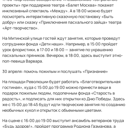
проекты» при поддержке театра «Балет Москва» покажет
инклюзивный спектакль «Между». А в 18:00 можно будет
посмотреть интерактивную сказочную постановку «Быть
добру» или сказку «Приключения пасхального зайца» театра
«Арт-творчество».
На Митинской улице гостей ждут занятия, которые проведут
сотрудники фонда «Дети наши». Например, в 15:00 пройдет
урок флористики, в 17:00 и 18:00 — занятие по украшению
пасхальных пряников. Вечером, в 18:00, здесь выступит этно-
поп-певица Варвара.
30 апреля: помочь пожилым и послушать «Признание»
На площади Революции будет работать «Благотворительная
гостиная», куда с 15:00 до 19:00 можно принести вещи в
подарок пожилым людям, подопечным фонда «Старость в
радость», и подписать для них открытки ко Дню Победы. Здесь
же с 15:00 до 18:45 будут идти творческие занятия по созданию
необычных кукол и открыток с объемными цветами.
На сцене с 16:00 до 19:00 выступит ансамбль ветеранов труда
«Будь здоров!», пройдет программа Родиона Газманова, а