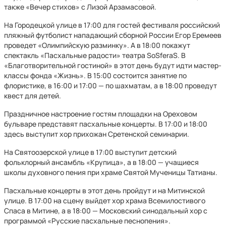
также «Вечер стихов» с Лизой Арзамасовой.
На Городецкой улице в 17:00 для гостей фестиваля российский
пляжный футболист нападающий сборной России Егор Еремеев
проведет «Олимпийскую разминку». А в 18:00 покажут
спектакль «Пасхальные радости» театра SoSferaS. В
«Благотворительной гостиной» в этот день будут идти мастер-
классы фонда «Жизнь». В 15:00 состоится занятие по
флористике, в 16:00 и 17:00 — по шахматам, а в 18:00 проведут
квест для детей.
Праздничное настроение гостям площадки на Ореховом
бульваре представят пасхальные концерты. В 17:00 и 18:00
здесь выступит хор прихожан Сретенской семинарии.
На Святоозерской улице в 17:00 выступит детский
фольклорный ансамбль «Крупица», а в 18:00 — учащиеся
школы духовного пения при храме Святой Мученицы Татианы.
Пасхальные концерты в этот день пройдут и на Митинской
улице. В 17:00 на сцену выйдет хор храма Всемилостивого
Спаса в Митине, а в 18:00 — Московский синодальный хор с
программой «Русские пасхальные песнопения».