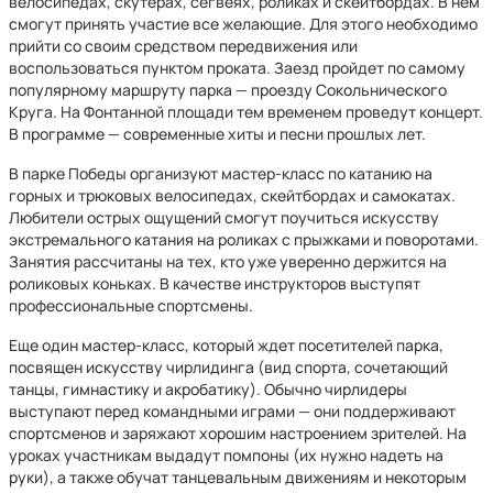
велосипедах, скутерах, сегвеях, роликах и скейтбордах. В нем
смогут принять участие все желающие. Для этого необходимо
прийти со своим средством передвижения или
воспользоваться пунктом проката. Заезд пройдет по самому
популярному маршруту парка — проезду Сокольнического
Круга. На Фонтанной площади тем временем проведут концерт.
В программе — современные хиты и песни прошлых лет.
В парке Победы организуют мастер-класс по катанию на
горных и трюковых велосипедах, скейтбордах и самокатах.
Любители острых ощущений смогут поучиться искусству
экстремального катания на роликах с прыжками и поворотами.
Занятия рассчитаны на тех, кто уже уверенно держится на
роликовых коньках. В качестве инструкторов выступят
профессиональные спортсмены.
Еще один мастер-класс, который ждет посетителей парка,
посвящен искусству чирлидинга (вид спорта, сочетающий
танцы, гимнастику и акробатику). Обычно чирлидеры
выступают перед командными играми — они поддерживают
спортсменов и заряжают хорошим настроением зрителей. На
уроках участникам выдадут помпоны (их нужно надеть на
руки), а также обучат танцевальным движениям и некоторым