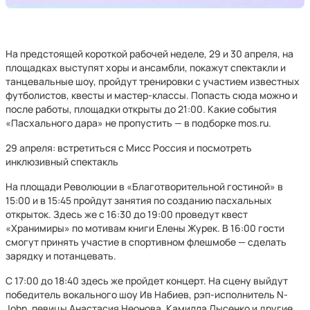
На предстоящей короткой рабочей неделе, 29 и 30 апреля, на
площадках выступят хоры и ансамбли, покажут спектакли и
танцевальные шоу, пройдут тренировки с участием известных
футболистов, квесты и мастер-классы. Попасть сюда можно и
после работы, площадки открыты до 21:00. Какие события
«Пасхального дара» не пропустить — в подборке mos.ru.
29 апреля: встретиться с Мисс Россия и посмотреть
инклюзивный спектакль
На площади Революции в «Благотворительной гостиной» в
15:00 и в 15:45 пройдут занятия по созданию пасхальных
открыток. Здесь же с 16:30 до 19:00 проведут квест
«Хранимиры» по мотивам книги Елены Журек. В 16:00 гости
смогут принять участие в спортивном флешмобе — сделать
зарядку и потанцевать.
С 17:00 до 18:40 здесь же пройдет концерт. На сцену выйдут
победитель вокального шоу Ив Набиев, рэп-исполнитель N-
John, певицы Анастасия Неонова, Камилла Лысенко и другие.