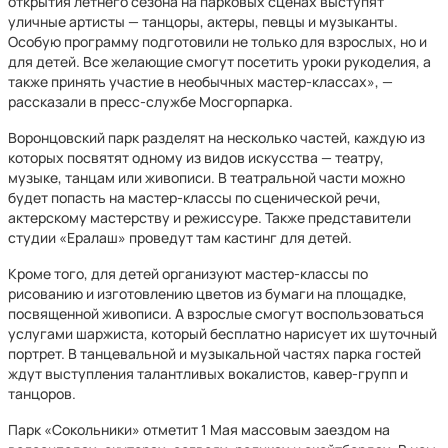
открытия летнего сезона на парковых сценах выступят
уличные артисты — танцоры, актеры, певцы и музыканты.
Особую программу подготовили не только для взрослых, но и
для детей. Все желающие смогут посетить уроки рукоделия, а
также принять участие в необычных мастер-классах», —
рассказали в пресс-службе Мосгорпарка.
Воронцовский парк разделят на несколько частей, каждую из
которых посвятят одному из видов искусства — театру,
музыке, танцам или живописи. В театральной части можно
будет попасть на мастер-классы по сценической речи,
актерскому мастерству и режиссуре. Также представители
студии «Ералаш» проведут там кастинг для детей.
Кроме того, для детей организуют мастер-классы по
рисованию и изготовлению цветов из бумаги на площадке,
посвященной живописи. А взрослые смогут воспользоваться
услугами шаржиста, который бесплатно нарисует их шуточный
портрет. В танцевальной и музыкальной частях парка гостей
ждут выступления талантливых вокалистов, кавер-групп и
танцоров.
Парк «Сокольники» отметит 1 Мая массовым заездом на