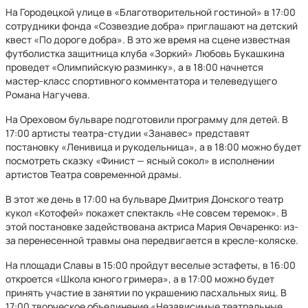
На Городецкой улице в «Благотворительной гостиной» в 17:00
сотрудники фонда «Созвездие добра» приглашают на детский
квест «По дороге добра». В это же время на сцене известная
футболистка защитница клуба «Зоркий» Любовь Букашкина
проведет «Олимпийскую разминку», а в 18:00 начнется
мастер-класс спортивного комментатора и телеведущего
Романа Нагучева.
На Ореховом бульваре подготовили программу для детей. В
17:00 артисты театра-студии «Занавес» представят
постановку «Ленивица и рукодельница», а в 18:00 можно будет
посмотреть сказку «Финист — ясный сокол» в исполнении
артистов Театра современной драмы.
В этот же день в 17:00 на бульваре Дмитрия Донского театр
кукол «Котофей» покажет спектакль «Не совсем теремок». В
этой постановке задействована актриса Мария Овчаренко: из-
за перенесенной травмы она передвигается в кресле-коляске.
На площади Славы в 15:00 пройдут веселые эстафеты, в 16:00
откроется «Школа юного гримера», а в 17:00 можно будет
принять участие в занятии по украшению пасхальных яиц. В
17:00 творческое объединение «Независимые театральные