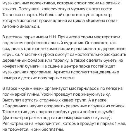
музыкальных коллективов, которые споют песни на разных
языках. Послушать классическую музыку смогут гости
Таганского парка. На большой сцене выступит оркестр,
который исполнит произведения из цикла «Времена года»
Антонио Вивальди.
В детском парке имени Н.Н. Прямикова своим мастерством
поделится профессиональный художник. Он покажет, как
создавать цветочные композиции и расписывать деревянные
игрушки. Участники урока смогут самостоятельно раскрасить
деревянный фонарик или тарелку, а также сделать букеты из
конфет или бумаги. На сцене в центре парка гостей ждет
музыкальная программа. Артисты исполнят танцевальные
номера и детские популярные песни.
В парке «Кузьминки» организуют мастер-классы по лепке из
полимерной глины. Уроки проведут под живую музыку.
Выступят артисты столичных кавер-групп. А в парке
«Садовники» научат создавать различные игрушки из опилок.
Также в этих двух парках пройдут уроки по йоге и зумбе
(фитнес-программа под латиноамериканскую музыку).
Регистрация на мероприятия, которые пройдут в парках 1 мая,
не требуется, и они бесплатны.