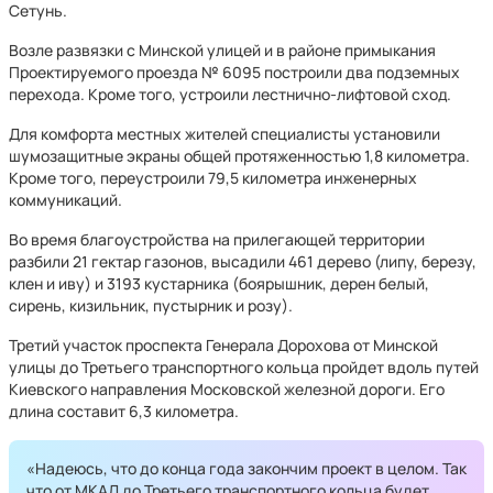
Сетунь.
Возле развязки с Минской улицей и в районе примыкания
Проектируемого проезда № 6095 построили два подземных
перехода. Кроме того, устроили лестнично-лифтовой сход.
Для комфорта местных жителей специалисты установили
шумозащитные экраны общей протяженностью 1,8 километра.
Кроме того, переустроили 79,5 километра инженерных
коммуникаций.
Во время благоустройства на прилегающей территории
разбили 21 гектар газонов, высадили 461 дерево (липу, березу,
клен и иву) и 3193 кустарника (боярышник, дерен белый,
сирень, кизильник, пустырник и розу).
Третий участок проспекта Генерала Дорохова от Минской
улицы до Третьего транспортного кольца пройдет вдоль путей
Киевского направления Московской железной дороги. Его
длина составит 6,3 километра.
«Надеюсь, что до конца года закончим проект в целом. Так
что от МКАД до Третьего транспортного кольца будет