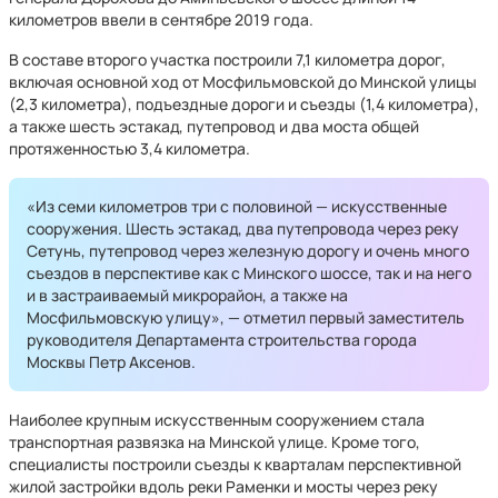
километров ввели в сентябре 2019 года.
В составе второго участка построили 7,1 километра дорог,
включая основной ход от Мосфильмовской до Минской улицы
(2,3 километра), подъездные дороги и съезды (1,4 километра),
а также шесть эстакад, путепровод и два моста общей
протяженностью 3,4 километра.
«Из семи километров три с половиной — искусственные
сооружения. Шесть эстакад, два путепровода через реку
Сетунь, путепровод через железную дорогу и очень много
съездов в перспективе как с Минского шоссе, так и на него
и в застраиваемый микрорайон, а также на
Мосфильмовскую улицу», — отметил первый заместитель
руководителя Департамента строительства города
Москвы Петр Аксенов.
Наиболее крупным искусственным сооружением стала
транспортная развязка на Минской улице. Кроме того,
специалисты построили съезды к кварталам перспективной
жилой застройки вдоль реки Раменки и мосты через реку