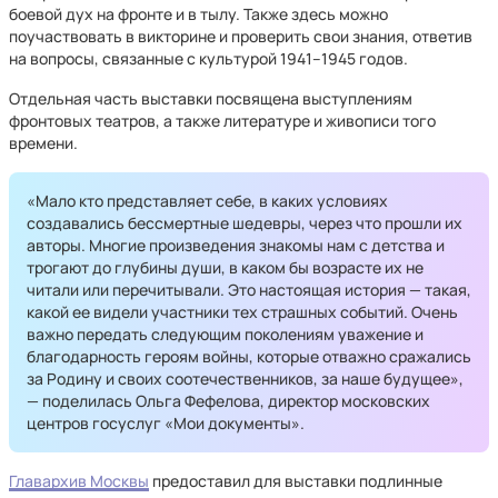
боевой дух на фронте и в тылу. Также здесь можно
поучаствовать в викторине и проверить свои знания, ответив
на вопросы, связанные с культурой 1941–1945 годов.
Отдельная часть выставки посвящена выступлениям
фронтовых театров, а также литературе и живописи того
времени.
«Мало кто представляет себе, в каких условиях
создавались бессмертные шедевры, через что прошли их
авторы. Многие произведения знакомы нам с детства и
трогают до глубины души, в каком бы возрасте их не
читали или перечитывали. Это настоящая история — такая,
какой ее видели участники тех страшных событий. Очень
важно передать следующим поколениям уважение и
благодарность героям войны, которые отважно сражались
за Родину и своих соотечественников, за наше будущее»,
— поделилась Ольга Фефелова, директор московских
центров госуслуг «Мои документы».
Главархив Москвы
предоставил для выставки подлинные