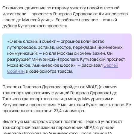
Открылось движение по второму участку новой вылетной
магистрали — проспекту Генерала Дорохова от Аминьевского
шоссе до Минской улицы. Ее рабочее название — южный
дублер Кутузовского проспекта.
«Очень сложный объект — огромное количество
путепроводов, эстакад, мостов, перекладка инженерных
коммуникаций, — но для Москвы он очень важен. Он
разгружает Мичуринский проспект, Кутузовский проспект,
Можайское, Аминьевское шоссе», — рассказал
Сергей
Собянин
в ходе осмотра трассы.
Проспект Генерала Дорохова пройдет от МКАД (включая
транспортную развязку с улицей Генерала Дорохова) до
Третьего транспортного кольца между Мичуринским и
Кутузовским проспектами. У магистрали будет шесть полос. Ее
протяженность составит 27,4 километра.
Вылетную магистраль строят поэтапно. Первый участок от
транспортной развязки на пересечении МКАД с улицей
Генерала Дорохова до Аминьевского шоссе длиной 14