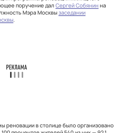
вующее поручение дал
Сергей Собянин
на
олжность Мэра Москвы
заседании
осквы
.
мы реновации в столице было организовано
100 процентов жителей 540 из них — 92,1