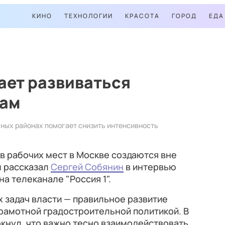
КИНО
ТЕХНОЛОГИИ
КРАСОТА
ГОРОД
ЕДА
ает развиваться
нам
чных районах помогает снизить интенсивность
в рабочих мест в Москве создаются вне
м рассказал
Сергей Собянин
в интервью
а телеканале "Россия 1".
х задач власти — правильное развитие
грамотной градостроительной политикой. В
кнул, что важно тесно взаимодействовать