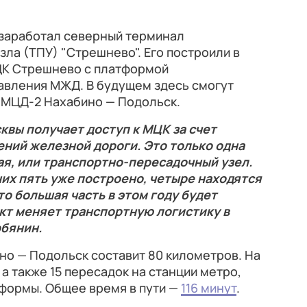
 заработал северный терминал
ла (ТПУ) "Стрешнево". Его построили в
ЦК Стрешнево с платформой
авления МЖД. В будущем здесь смогут
 МЦД-2 Нахабино — Подольск.
квы получает доступ к МЦК за счет
ений железной дороги. Это только одна
я, или транспортно-пересадочный узел.
них пять уже построено, четыре находятся
то большая часть в этом году будет
кт меняет транспортную логистику в
обянин.
о — Подольск составит 80 километров. На
а также 15 пересадок на станции метро,
формы. Общее время в пути —
116 минут
.