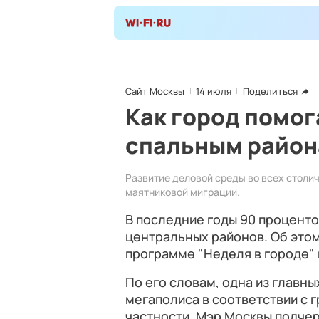
Сайт Москвы
14 июля
Поделиться
Как город помог
спальным райо
Развитие деловой среды во всех столи
маятниковой миграции.
В последние годы 90 проценто
центральных районов. Об это
программе "Неделя в городе" н
По его словам, одна из главны
мегаполиса в соответствии с 
частности, Мэр Москвы подчер