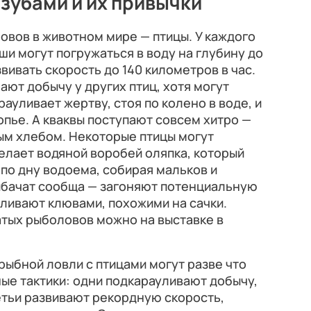
 зубами и их привычки
овов в животном мире — птицы. У каждого
ши могут погружаться в воду на глубину до
звивать скорость до 140 километров в час.
ают добычу у других птиц, хотя могут
рауливает жертву, стоя по колено в воде, и
опье. А кваквы поступают совсем хитро —
м хлебом. Некоторые птицы могут
делает водяной воробей оляпка, который
 по дну водоема, собирая мальков и
бачат сообща — загоняют потенциальную
ливают клювами, похожими на сачки.
атых рыболовов можно на выставке в
рыбной ловли с птицами могут разве что
ные тактики: одни подкарауливают добычу,
ретьи развивают рекордную скорость,