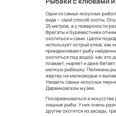
Рыбаки с клювами и
Одни из самых искусных рыбол
вида — свой способ охоты. Олу
25 метров, а у поверхности ра
Фрегаты и буревестники отним
охотиться и сами. Цапля подка
использует острый клюв, как к
прикармливают рыбу найденны
охотиться под водой, как это 
плавает, ныряет и даже бегает
мелкую рыбешку. Пеликаны ры
жертву на мелководье и вылав
Увидеть самых искусных перн
Дарвиновском музее.
Посоревноваться в искусстве 
хищные рыбы. У них очень раз
другие охотятся из засады, т