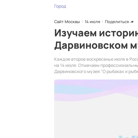
Город
Сайт Москвы
14 июля
Поделиться
Изучаем истори
Дарвиновском м
Каждое второе воскресенье июля в Рос
на 14 июля. Отмечаем профессиональны
Дарвиновского музея "О рыбаках и рыбк