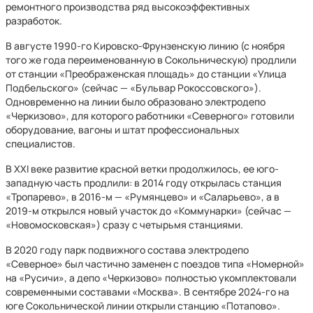
ремонтного производства ряд высокоэффективных
разработок.
В августе 1990-го Кировско-Фрунзенскую линию (с ноября
того же года переименованную в Сокольническую) продлили
от станции «Преображенская площадь» до станции «Улица
Подбельского» (сейчас — «Бульвар Рокоссовского»).
Одновременно на линии было образовано электродепо
«Черкизово», для которого работники «Северного» готовили
оборудование, вагоны и штат профессиональных
специалистов.
B XXI веке развитие красной ветки продолжилось, ее юго-
западную часть продлили: в 2014 году открылась станция
«Тропарево», в 2016-м — «Румянцево» и «Саларьево», а в
2019-м открылся новый участок до «Коммунарки» (сейчас —
«Новомосковская») сразу с четырьмя станциями.
В 2020 году парк подвижного состава электродепо
«Северное» был частично заменен с поездов типа «Номерной»
на «Русичи», а депо «Черкизово» полностью укомплектовали
современными составами «Москва». В сентябре 2024-го на
юге Сокольнической линии открыли станцию «Потапово».