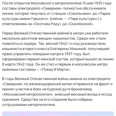
После открытия Московского метрополитена 15 мая 1935 года
составы электродепо «Северное» полностью обслуживали
линию, которая тянулась от станции «Сокольники» до «Парка
культуры имени Горького» (сейчас — «Парк культуры») с
ответвлением на «Охотном Ряду» до «Смоленской».
Перед Великой Отечественной войной в метро уже работали
несколько десятков женщин-машинистов. Среди них стали
появляться лидеры. Так, весной 1942-го под руководством
машиниста второго класса Екатерины Мишиной, получившей
право управлять поездами метро в 1937 году, был
сформирован первый женский состав, который вышел на линию
8 марта 1942 года. Он же стал и первым в московском метро
именным составом — «Поезд 8 Марта».
В годы Великой Отечественной войны именно из электродепо
«Северное» по железнодорожной ветви отправился на фронт и
принял участие в боях на Курской дуге бронепоезд
«Московский метрополитен», внесший весомый вклад в исход
сражения. Средства на его создание были собраны
сотрудниками метрополитена.