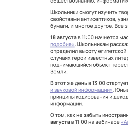
обществознанию, информатике
Школьники смогут изучить тво
свойствами антисептиков, узна
бумаги, и многое другое. Все 
18 августа
в 11:00 начнется м
подобие»
. Школьникам расска
определил высоту египетской
случаях герои известных лите
поднимающийся объект перест
Земли.
В этот же день в 13:00 старту
и звуковой информации»
. Юны
принципы кодирования и декод
информации.
О том, как не забыть иностран
августа
в 11:00 на вебинаре
«А