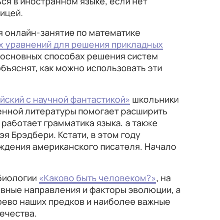
ься в иностранном языке, если нет
ицей.
ся онлайн-занятие по математике
 уравнений для решения прикладных
б основных способах решения систем
объяснят, как можно использовать эти
йский с научной фантастикой»
школьники
венной литературы помогает расширить
к работает грамматика языка, а также
я Брэдбери. Кстати, в этом году
ождения американского писателя. Начало
 биологии
«Каково быть человеком?»
, на
вные направления и факторы эволюции, а
рево наших предков и наиболее важные
ечества.