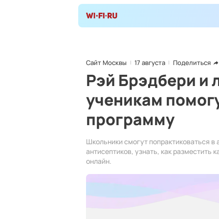
Сайт Москвы
17 августа
Поделиться
Рэй Брэдбери и 
ученикам помог
программу
Школьники смогут попрактиковаться в 
антисептиков, узнать, как разместить к
онлайн.