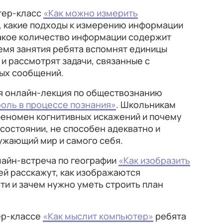
стер-класс
«Как можно измерить
т, какие подходы к измерению информации
какое количество информации содержит
емя занятия ребята вспомнят единицы
и рассмотрят задачи, связанные с
ых сообщений.
тся онлайн-лекция по обществознанию
роль в процессе познания»
. Школьникам
феномен когнитивных искажений и почему
 состоянии, не способен адекватно и
ужающий мир и самого себя.
нлайн-встреча по географии
«Как изобразить
ней расскажут, как изображаются
и и зачем нужно уметь строить план
тер-классе
«Как мыслит компьютер»
ребята