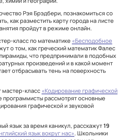
, химии и географии.
рчество Рэя Брэдбери, познакомиться со
ть, как разместить карту города на листе
занятия пройдут в режиме онлайн.
астер-класс по математике
«Бесподобное
жут о том, как греческий математик Фалес
 пирамиды, что предпринимали в подобных
ратурных произведений и в какой момент
ает отбрасывать тень на поверхность
ет мастер-класс
«Кодирование графической
е программисты рассмотрят основные
ирования графической и звуковой
ный язык за время каникул, расскажут
19
нглийский язык вокруг нас»
. Школьники