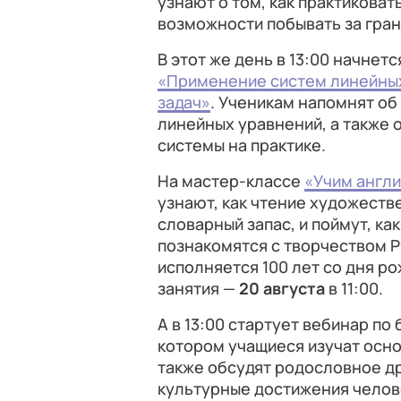
узнают о том, как практиковат
возможности побывать за гран
В этот же день в 13:00 начнет
«Применение систем линейных
задач»
. Ученикам напомнят о
линейных уравнений, а также 
системы на практике.
На мастер-классе
«Учим англи
узнают, как чтение художест
словарный запас, и поймут, ка
познакомятся с творчеством Рэ
исполняется 100 лет со дня р
занятия —
20 августа
в 11:00.
А в 13:00 стартует вебинар по
котором учащиеся изучат осно
также обсудят родословное д
культурные достижения челов