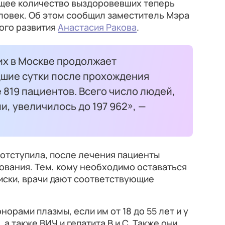
щее количество выздоровевших теперь
еловек. Об этом сообщил заместитель Мэра
ого развития
Анастасия Ракова
.
х в Москве продолжает
дшие сутки после прохождения
819 пациентов. Всего число людей,
, увеличилось до 197 962», —
 отступила, после лечения пациенты
ования. Тем, кому необходимо оставаться
иски, врачи дают соответствующие
орами плазмы, если им от 18 до 55 лет и у
а также ВИЧ и гепатита В и С. Также они