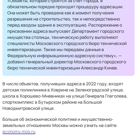
«Объекты, которые строятся за счет города, в
обязательном порядке проходят процедуру адресации.
Она может быть проведена как в момент получения
разрешения на строительство, так и непосредственно
перед вводом здания в эксплуатацию. Распоряжение о
присвоении адреса выпускает Департамент городского
имущества столицы, техническую работу выполняют
специалисты Московского городского бюро технической
инвентаризации. Также мы передаем данные в
Федеральную информационную адресную систему», —
добавил генеральный директор Московского городского
бюро технической инвентаризации Александр Кинев.
В число объектов, получивших адреса в 2022 году, входят
детская поликлиника в Ховрине на Зеленоградской улице,
школа в Хорошево-Мневниках на улице Генерала Глаголева,
спорткомплекс в Бутырском районе на Большой
Новодмитровской улице.
Больше об экономической политике и имущественно-
земельных отношениях Москвы можно узнать на сайте
economy.mos.ru
.