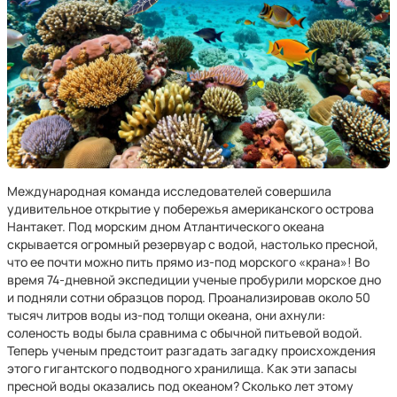
Международная команда исследователей совершила
удивительное открытие у побережья американского острова
Нантакет. Под морским дном Атлантического океана
скрывается огромный резервуар с водой, настолько пресной,
что ее почти можно пить прямо из-под морского «крана»! Во
время 74-дневной экспедиции ученые пробурили морское дно
и подняли сотни образцов пород. Проанализировав около 50
тысяч литров воды из-под толщи океана, они ахнули:
соленость воды была сравнима с обычной питьевой водой.
Теперь ученым предстоит разгадать загадку происхождения
этого гигантского подводного хранилища. Как эти запасы
пресной воды оказались под океаном? Сколько лет этому