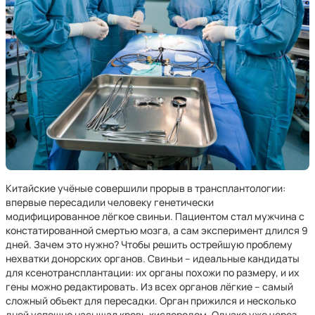
Китайские учёные совершили прорыв в трансплантологии:
впервые пересадили человеку генетически
модифицированное лёгкое свиньи. Пациентом стал мужчина с
констатированной смертью мозга, а сам эксперимент длился 9
дней. Зачем это нужно? Чтобы решить острейшую проблему
нехватки донорских органов. Свиньи – идеальные кандидаты
для ксенотрансплантации: их органы похожи по размеру, и их
гены можно редактировать. Из всех органов лёгкие – самый
сложный объект для пересадки. Орган прижился и несколько
дней успешно насыщал кровь кислородом. Однако уже через