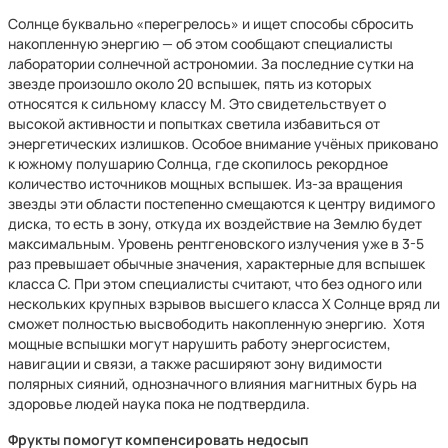
Солнце буквально «перегрелось» и ищет способы сбросить
накопленную энергию — об этом сообщают специалисты
лаборатории солнечной астрономии. За последние сутки на
звезде произошло около 20 вспышек, пять из которых
относятся к сильному классу M. Это свидетельствует о
высокой активности и попытках светила избавиться от
энергетических излишков. Особое внимание учёных приковано
к южному полушарию Солнца, где скопилось рекордное
количество источников мощных вспышек. Из-за вращения
звезды эти области постепенно смещаются к центру видимого
диска, то есть в зону, откуда их воздействие на Землю будет
максимальным. Уровень рентгеновского излучения уже в 3-5
раз превышает обычные значения, характерные для вспышек
класса C. При этом специалисты считают, что без одного или
нескольких крупных взрывов высшего класса X Солнце вряд ли
сможет полностью высвободить накопленную энергию. Хотя
мощные вспышки могут нарушить работу энергосистем,
навигации и связи, а также расширяют зону видимости
полярных сияний, однозначного влияния магнитных бурь на
здоровье людей наука пока не подтвердила.
Фрукты помогут компенсировать недосып